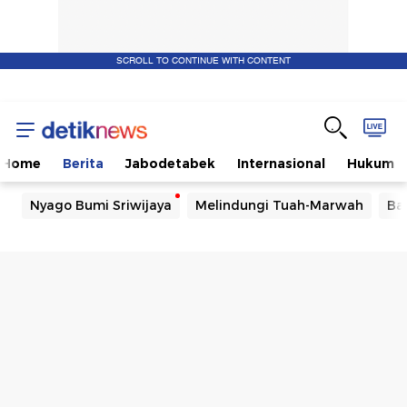
SCROLL TO CONTINUE WITH CONTENT
Home
Berita
Jabodetabek
Internasional
Hukum
Nyago Bumi Sriwijaya
Melindungi Tuah-Marwah
Ba