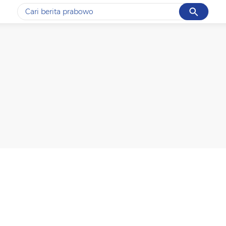
Cancel
Yang sedang ramai dicari
#1
gempa hari ini
#2
gempa
#3
prabowo
#4
iran
#5
demo
Promoted
Terakhir yang dicari
Loading...