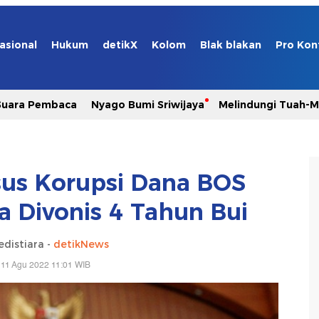
asional
Hukum
detikX
Kolom
Blak blakan
Pro Kon
Suara Pembaca
Nyago Bumi Sriwijaya
Melindungi Tuah-
us Korupsi Dana BOS
a Divonis 4 Tahun Bui
edistiara -
detikNews
 11 Agu 2022 11:01 WIB