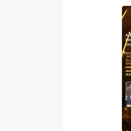
Aj
be
Usu