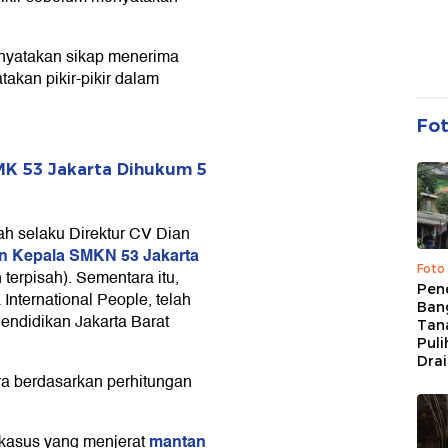
enyatakan sikap menerima
kan pikir-pikir dalam
Fo
MK 53 Jakarta Dihukum 5
ah selaku Direktur CV Dian
 Kepala SMKN 53 Jakarta
Foto
terpisah). Sementara itu,
Pen
International People, telah
Bang
endidikan Jakarta Barat
Tan
Puli
Dra
ra berdasarkan perhitungan
mantan
kasus yang menjerat