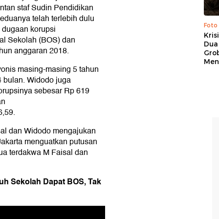
tan staf Sudin Pendidikan
eduanya telah terlebih dulu
Foto
s dugaan korupsi
Kris
al Sekolah (BOS) dan
Dua 
ahun anggaran 2018.
Gro
Men
vonis masing-masing 5 tahun
4 bulan. Widodo juga
orupsinya sebesar Rp 619
an
,59.
isal dan Widodo mengajukan
 Jakarta menguatkan putusan
dua terdakwa M Faisal dan
ruh Sekolah Dapat BOS, Tak