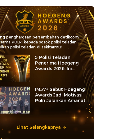
ang penghargaan persembahan detikcom
rsama POLRI kepada sosok polisi teladan.
lkan polisi teladan di sekitarmu!
5 Polisi Teladan
Penerima Hoegeng
Awards 2026, Ini
Kategori dan Kiprahnya
IM57+ Sebut Hoegeng
Awards Jadi Motivasi
Polri Jalankan Amanat
Konstitusi
Lihat Selengkapnya