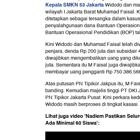
Kepala SMKN 53 Jakarta
Widodo dan man
wilayah I Jakarta Barat Muhamad Faisal. K
ditetapkan sebagai tersangka dalam kasu
penyalahgunaan dana Bantuan Operasion
Bantuan Operasional Pendidikan (BOP) t
Kini Widodo dan Muhamad Faisal telah di
penjara, denda Rp 200 juta dan subsidair 
diwajibkan mengembalikan uang yang dik
juta. Sementara itu M Faisal juga diwajibk
membayar uang pengganti Rp 750.386.566
Atas putusan PN Tipikor Jakpus itu, M Fa
banding. Kemudian majelis tinggi PT DKI
PN Tipikor Jakarta Pusat. Kini perkara ke
Widodo masih berproses di tingkat kasasi.
Lihat juga video 'Nadiem Pastikan Selu
Ada Minimal 60 Siswa':