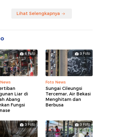
Lihat Selengkapnya
to
6 Foto
3 Foto
 News
Foto News
ertiban
Sungai Cileungsi
unan Liar di
Tercemar, Air Bekasi
ah Abang
Menghitam dan
hkan Fungsi
Berbusa
inase
3 Foto
3 Foto