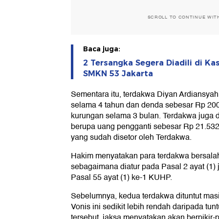
SCROLL TO CONTINUE WIT
Baca juga:
2 Tersangka Segera Diadili di K
SMKN 53 Jakarta
Sementara itu, terdakwa Diyan Ardiansya
selama 4 tahun dan denda sebesar Rp 200
kurungan selama 3 bulan. Terdakwa juga 
berupa uang pengganti sebesar Rp 21.532
yang sudah disetor oleh Terdakwa.
Hakim menyatakan para terdakwa bersala
sebagaimana diatur pada Pasal 2 ayat (1) 
Pasal 55 ayat (1) ke-1 KUHP.
Sebelumnya, kedua terdakwa dituntut masi
Vonis ini sedikit lebih rendah daripada tunt
tersebut, jaksa menyatakan akan berpikir