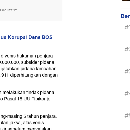
H CONTENT
Ber
#
asus Korupsi Dana BOS
#
h divonis hukuman penjara
.000.000, subsider pidana
dijatuhkan pidana tambahan
#
.911 diperhitungkan dengan
h melakukan tindak pidana
#
jo Pasal 18 UU Tipikor jo
#
ng-masing 5 tahun penjara.
utan jaksa, atas vonis
-pikir sebelum menyatakan