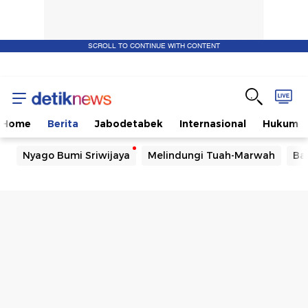
SCROLL TO CONTINUE WITH CONTENT
Home
Berita
Jabodetabek
Internasional
Hukum
Nyago Bumi Sriwijaya
Melindungi Tuah-Marwah
Ba