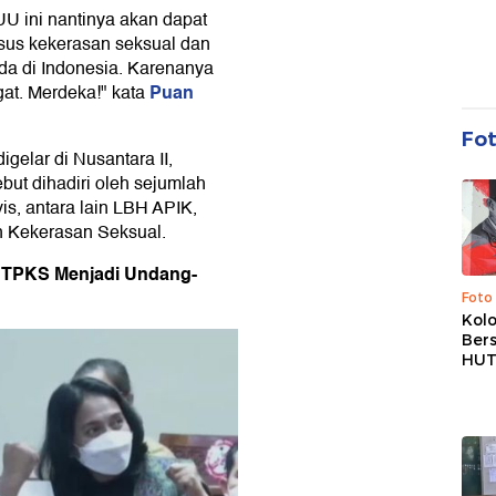
U ini nantinya akan dapat
us kekerasan seksual dan
a di Indonesia. Karenanya
Puan
at. Merdeka!" kata
Fo
elar di Nusantara II,
ut dihadiri oleh sejumlah
is, antara lain LBH APIK,
 Kekerasan Seksual.
TPKS Menjadi Undang-
Foto
Kolo
Ber
HUT