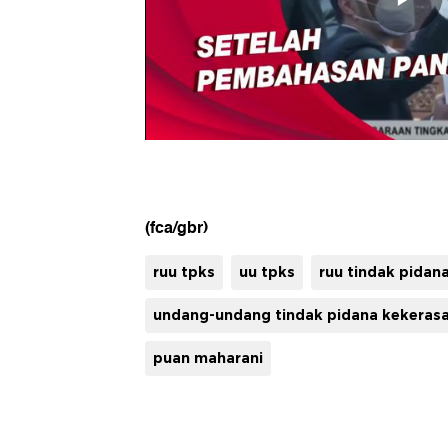
(fca/gbr)
ruu tpks
uu tpks
ruu tindak pidan
undang-undang tindak pidana kekerasa
puan maharani