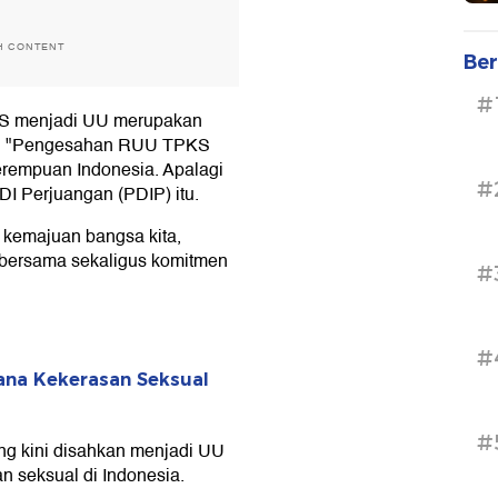
H CONTENT
Ber
#
 menjadi UU merupakan
ia. "Pengesahan RUU TPKS
erempuan Indonesia. Apalagi
#
DI Perjuangan (PDIP) itu.
n kemajuan bangsa kita,
 bersama sekaligus komitmen
#
#
ana Kekerasan Seksual
#
g kini disahkan menjadi UU
 seksual di Indonesia.