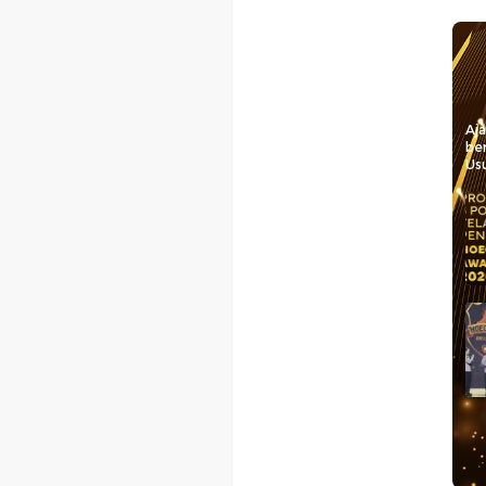
Aj
be
Usu