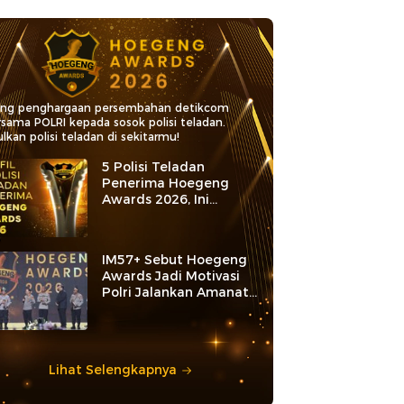
ang penghargaan persembahan detikcom
rsama POLRI kepada sosok polisi teladan.
lkan polisi teladan di sekitarmu!
5 Polisi Teladan
Penerima Hoegeng
Awards 2026, Ini
Kategori dan Kiprahnya
IM57+ Sebut Hoegeng
Awards Jadi Motivasi
Polri Jalankan Amanat
Konstitusi
Lihat Selengkapnya