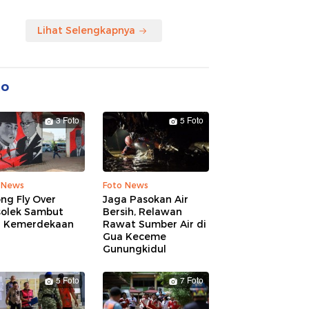
Lihat Selengkapnya
to
3 Foto
5 Foto
 News
Foto News
ng Fly Over
Jaga Pasokan Air
solek Sambut
Bersih, Relawan
 Kemerdekaan
Rawat Sumber Air di
Gua Keceme
Gunungkidul
5 Foto
7 Foto