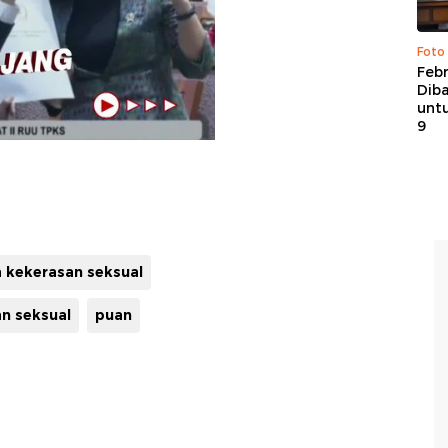
Foto
Febr
Dib
untu
9
a kekerasan seksual
n seksual
puan