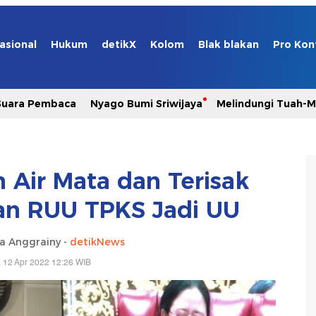
asional
Hukum
detikX
Kolom
Blak blakan
Pro Kon
Suara Pembaca
Nyago Bumi Sriwijaya
Melindungi Tuah-
 Air Mata dan Terisak
an RUU TPKS Jadi UU
ia Anggrainy -
detikNews
, 12 Apr 2022 12:26 WIB