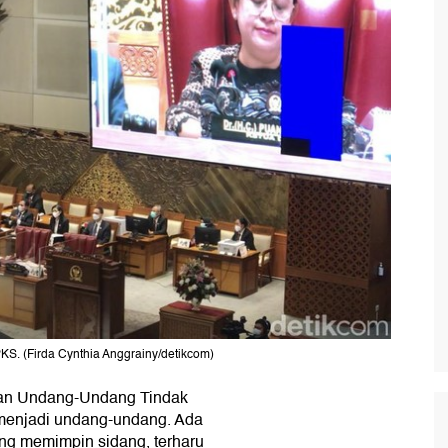
S. (Firda Cynthia Anggrainy/detikcom)
n Undang-Undang Tindak
menjadi undang-undang. Ada
ang memimpin sidang, terharu