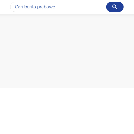
Cancel
Yang sedang ramai dicari
#1
data live draw sgp
#2
piala presiden 2026
#3
prabowo
#4
iran
#5
gempa hari ini
Promoted
Terakhir yang dicari
Loading...