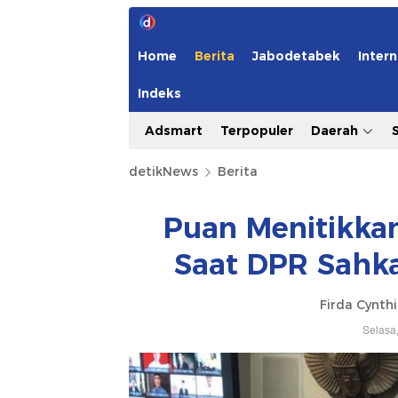
Home
Berita
Jabodetabek
Intern
Indeks
Adsmart
Terpopuler
Daerah
detikNews
Berita
Puan Menitikkan
Saat DPR Sahk
Firda Cynth
Selasa