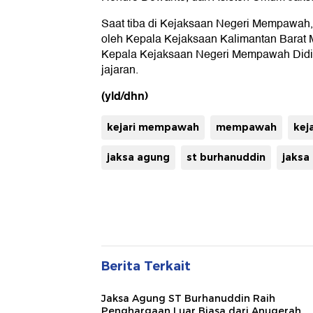
Saat tiba di Kejaksaan Negeri Mempawah,
oleh Kepala Kejaksaan Kalimantan Barat M
Kepala Kejaksaan Negeri Mempawah Didik
jajaran.
(yld/dhn)
kejari mempawah
mempawah
kej
jaksa agung
st burhanuddin
jaksa
Berita Terkait
Jaksa Agung ST Burhanuddin Raih
Penghargaan Luar Biasa dari Anugerah