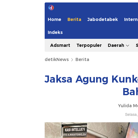
Home
Berita
Jabodetabek
Intern
Indeks
Adsmart
Terpopuler
Daerah
detikNews
Berita
Jaksa Agung Kunk
Ba
Yulida M
Selasa,