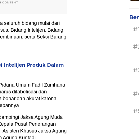
H CONTENT
Ber
 seluruh bidang mulai dari
#
s, Bidang Intelijen, Bidang
embinaan, serta Seksi Barang
#
i Intelijen Produk Dalam
#
k Pidana Umum Fadil Zumhana
rus dilabelisasi dan
#
ra benar dan akurat karena
depannya.
#
didampingi Jaksa Agung Muda
Kepala Pusat Penerangan
 Asisten Khusus Jaksa Agung
 Agung Kuntadi.