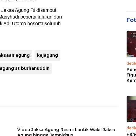
 Jaksa Agung RI disambut
asyhudi beserta jajaran dan
Fo
 Adi Utomo beserta seluruh
aksaan agung
kejagung
deti
 agung st burhanuddin
Pen
Figu
Kem
deti
Video Jaksa Agung Resmi Lantik Wakil Jaksa
Pen
Agung hingga Jampidsus