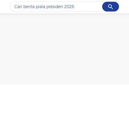
Cancel
Yang sedang ramai dicari
#1
data live draw sgp
#2
piala presiden 2026
#3
prabowo
#4
iran
#5
gempa hari ini
Promoted
Terakhir yang dicari
Loading...