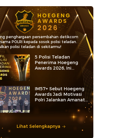
ang penghargaan persembahan detikcom
rsama POLRI kepada sosok polisi teladan.
lkan polisi teladan di sekitarmu!
5 Polisi Teladan
Penerima Hoegeng
Awards 2026, Ini
Kategori dan Kiprahnya
IM57+ Sebut Hoegeng
Awards Jadi Motivasi
Polri Jalankan Amanat
Konstitusi
Lihat Selengkapnya