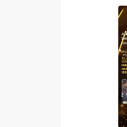
Aj
be
Usu