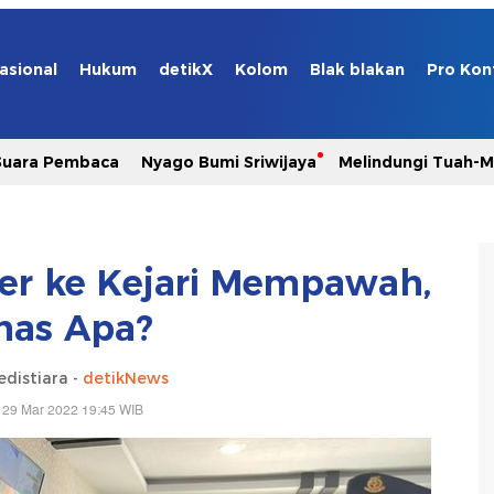
asional
Hukum
detikX
Kolom
Blak blakan
Pro Kon
Suara Pembaca
Nyago Bumi Sriwijaya
Melindungi Tuah-
er ke Kejari Mempawah,
has Apa?
edistiara -
detikNews
 29 Mar 2022 19:45 WIB