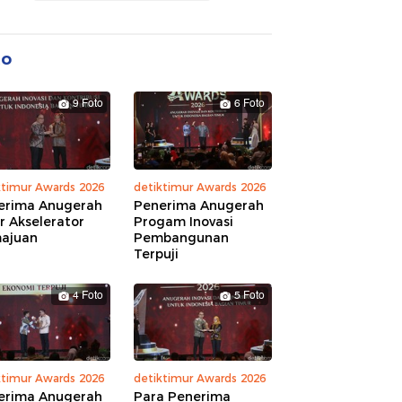
to
9 Foto
6 Foto
ktimur Awards 2026
detiktimur Awards 2026
erima Anugerah
Penerima Anugerah
r Akselerator
Progam Inovasi
ajuan
Pembangunan
Terpuji
4 Foto
5 Foto
ktimur Awards 2026
detiktimur Awards 2026
erima Anugerah
Para Penerima