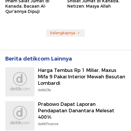
Imam Salat Jumat di
Sholat Jumat di Kanada,
Kanada, Bacaan Al-
Netizen: Masya Allah
Qur'annya Dipuji
Selengkapnya
Berita detikcom Lainnya
Harga Tembus Rp 1 Miliar, Maxus
Mifa 9 Pakai Interior Mewah Besutan
Lombardi
detikOto
Prabowo Dapat Laporan
Pendapatan Danantara Melesat
400%
detikFinance