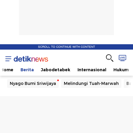
SCROLL TO CONTINUE WITH CONTENT
Home
Berita
Jabodetabek
Internasional
Hukum
Nyago Bumi Sriwijaya
Melindungi Tuah-Marwah
Ba