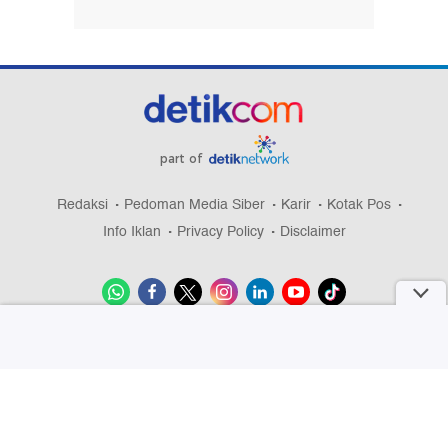
part of
Redaksi
Pedoman Media Siber
Karir
Kotak Pos
Info Iklan
Privacy Policy
Disclaimer
Download aplikasi detikcom
Copyright @ 2026 detikcom, All right reserved