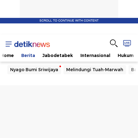
SCROLL TO CONTINUE WITH CONTENT
Home
Berita
Jabodetabek
Internasional
Hukum
Nyago Bumi Sriwijaya
Melindungi Tuah-Marwah
Ba