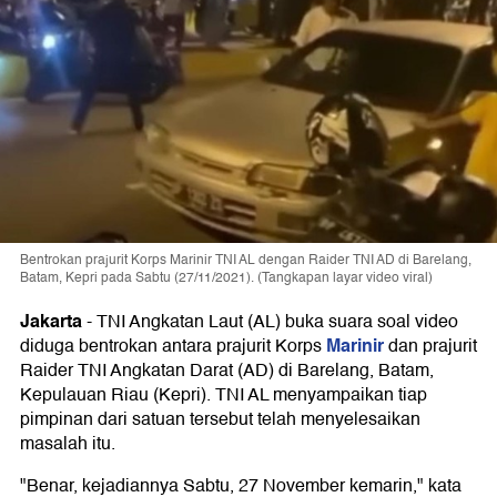
Bentrokan prajurit Korps Marinir TNI AL dengan Raider TNI AD di Barelang,
Batam, Kepri pada Sabtu (27/11/2021). (Tangkapan layar video viral)
Jakarta
-
TNI Angkatan Laut (AL) buka suara soal video
Marinir
diduga bentrokan antara prajurit Korps
dan prajurit
Raider TNI Angkatan Darat (AD) di Barelang, Batam,
Kepulauan Riau (Kepri). TNI AL menyampaikan tiap
pimpinan dari satuan tersebut telah menyelesaikan
masalah itu.
"Benar, kejadiannya Sabtu, 27 November kemarin," kata