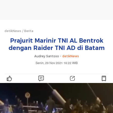
detikNews
Berita
Prajurit Marinir TNI AL Bentrok
dengan Raider TNI AD di Batam
Audrey Santoso -
detikNews
Senin, 29 Nov 2021 16:22 WIB