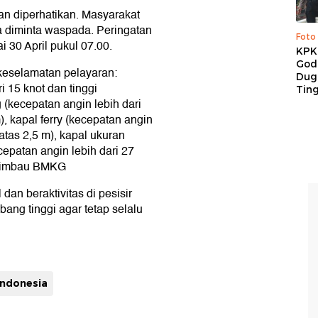
n diperhatikan. Masyarakat
uga diminta waspada. Peringatan
Foto
i 30 April pukul 07.00.
KPK 
God
 keselamatan pelayaran:
Duga
 15 knot dan tinggi
Tin
 (kecepatan angin lebih dari
), kapal ferry (kecepatan angin
atas 2,5 m), kapal ukuran
cepatan angin lebih dari 27
," imbau BMKG
an beraktivitas di pesisir
bang tinggi agar tetap selalu
indonesia