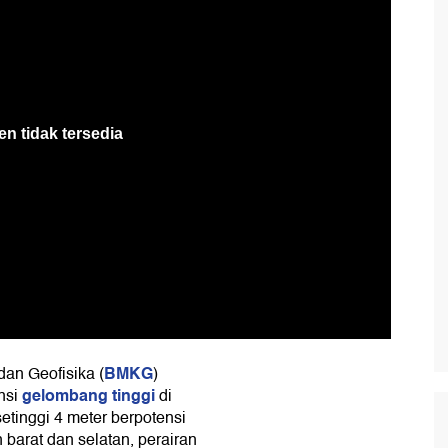
BMKG
dan Geofisika (
)
gelombang tinggi
nsi
di
etinggi 4 meter berpotensi
n barat dan selatan, perairan