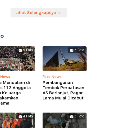
Lihat Selengkapnya
to
5 Foto
5 Foto
 News
Foto News
a Mendalam di
Pembangunan
a, 112 Anggota
Tembok Perbatasan
u Keluarga
AS Berlanjut, Pagar
akamkan
Lama Mulai Dicabut
sama
4 Foto
3 Foto