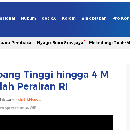
asional
Hukum
detikX
Kolom
Blak blakan
Pro Kon
Suara Pembaca
Nyago Bumi Sriwijaya
Melindungi Tuah-
ang Tinggi hingga 4 M
lah Perairan RI
tikcom -
detikNews
28 Apr 2021 08:36 WIB