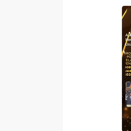
Aj
be
Usu