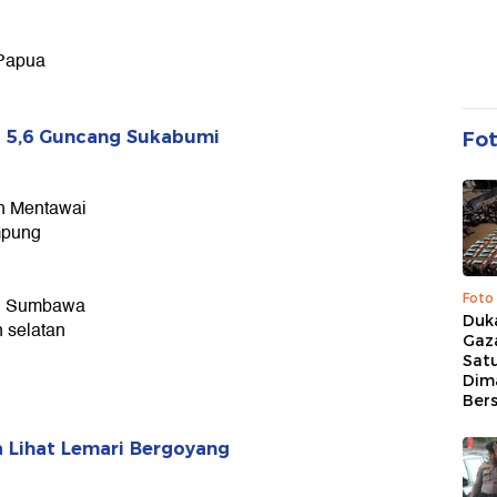
 Papua
M 5,6 Guncang Sukabumi
Fo
an Mentawai
mpung
Foto
au Sumbawa
Duk
n selatan
Gaz
B
Sat
Dim
Ber
 Lihat Lemari Bergoyang