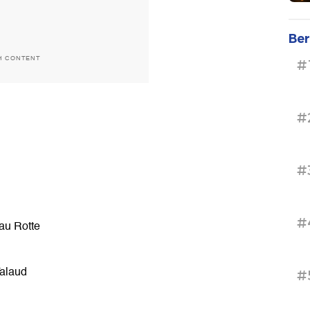
Ber
H CONTENT
#
#
#
#
au Rotte
alaud
#