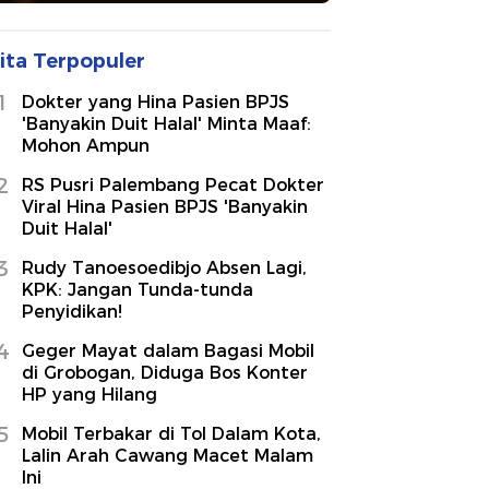
ita Terpopuler
1
Dokter yang Hina Pasien BPJS
'Banyakin Duit Halal' Minta Maaf:
Mohon Ampun
2
RS Pusri Palembang Pecat Dokter
Viral Hina Pasien BPJS 'Banyakin
Duit Halal'
3
Rudy Tanoesoedibjo Absen Lagi,
KPK: Jangan Tunda-tunda
Penyidikan!
4
Geger Mayat dalam Bagasi Mobil
di Grobogan, Diduga Bos Konter
HP yang Hilang
5
Mobil Terbakar di Tol Dalam Kota,
Lalin Arah Cawang Macet Malam
Ini