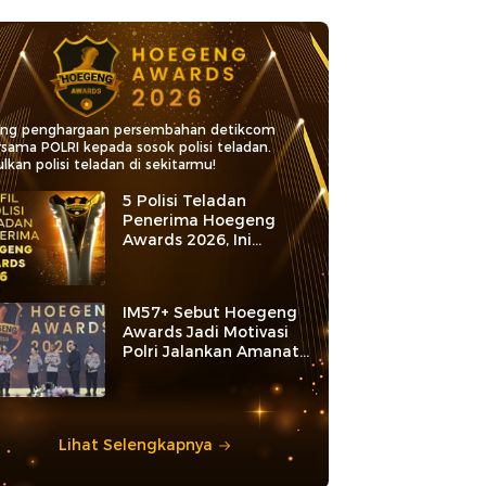
ang penghargaan persembahan detikcom
rsama POLRI kepada sosok polisi teladan.
lkan polisi teladan di sekitarmu!
5 Polisi Teladan
Penerima Hoegeng
Awards 2026, Ini
Kategori dan Kiprahnya
IM57+ Sebut Hoegeng
Awards Jadi Motivasi
Polri Jalankan Amanat
Konstitusi
Lihat Selengkapnya