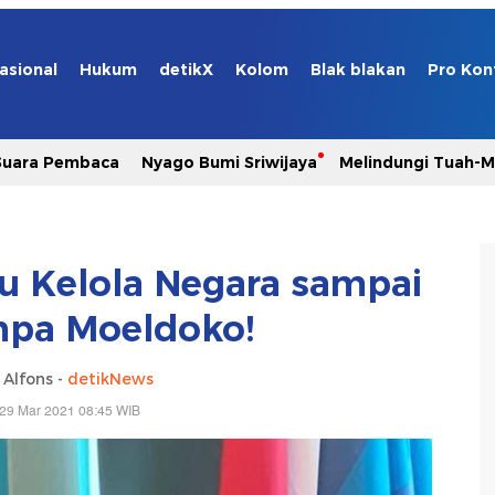
asional
Hukum
detikX
Kolom
Blak blakan
Pro Kon
Suara Pembaca
Nyago Bumi Sriwijaya
Melindungi Tuah-
 Kelola Negara sampai
npa Moeldoko!
 Alfons -
detikNews
 29 Mar 2021 08:45 WIB