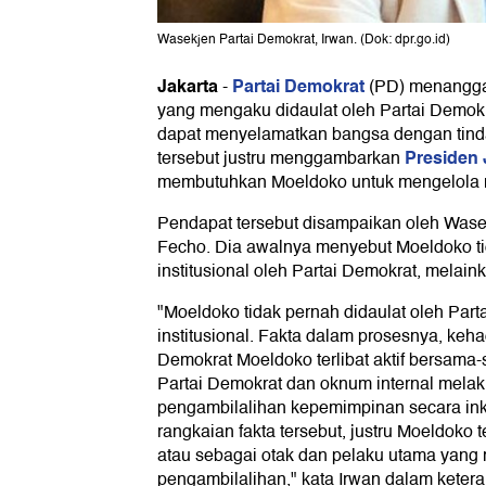
Wasekjen Partai Demokrat, Irwan. (Dok: dpr.go.id)
Jakarta
Partai Demokrat
-
(PD) menangga
yang mengaku didaulat oleh Partai Demokra
dapat menyelamatkan bangsa dengan tind
Presiden
tersebut justru menggambarkan
membutuhkan Moeldoko untuk mengelola 
Pendapat tersebut disampaikan oleh Wase
Fecho. Dia awalnya menyebut Moeldoko ti
institusional oleh Partai Demokrat, melaink
"Moeldoko tidak pernah didaulat oleh Part
institusional. Fakta dalam prosesnya, keha
Demokrat Moeldoko terlibat aktif bersam
Partai Demokrat dan oknum internal mela
pengambilalihan kepemimpinan secara ink
rangkaian fakta tersebut, justru Moeldoko t
atau sebagai otak dan pelaku utama yan
pengambilalihan," kata Irwan dalam keter