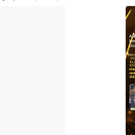
Aj
be
Usu