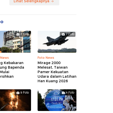
Lihat Selengkapnya
to
3 Foto
7 Foto
 News
Foto News
ng Kebakaran
Mirage 2000
ung Bapenda
Melesat, Taiwan
Mulai
Pamer Kekuatan
rsihkan
Udara dalam Latihan
Han Kuang 2026
9 Foto
4 Foto