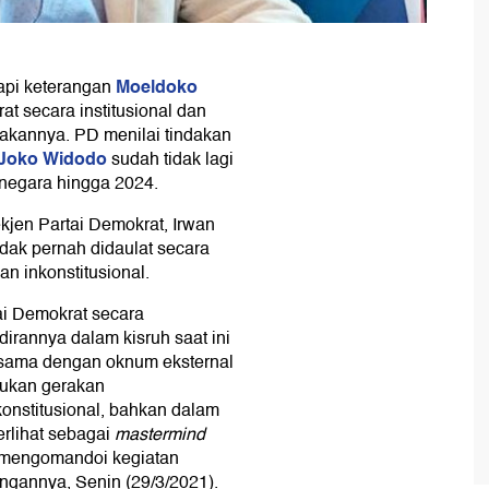
Moeldoko
pi keterangan
t secara institusional dan
akannya. PD menilai tindakan
 Joko Widodo
sudah tidak lagi
negara hingga 2024.
kjen Partai Demokrat, Irwan
dak pernah didaulat secara
an inkonstitusional.
ai Demokrat secara
dirannya dalam kisruh saat ini
a-sama dengan oknum eksternal
kukan gerakan
onstitusional, bahkan dalam
erlihat sebagai
mastermind
g mengomandoi kegiatan
angannya, Senin (29/3/2021).