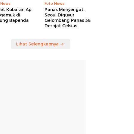
 News
Foto News
ret Kobaran Api
Panas Menyengat,
gamuk di
Seoul Diguyur
ung Bapenda
Gelombang Panas 38
Derajat Celsius
Lihat Selengkapnya