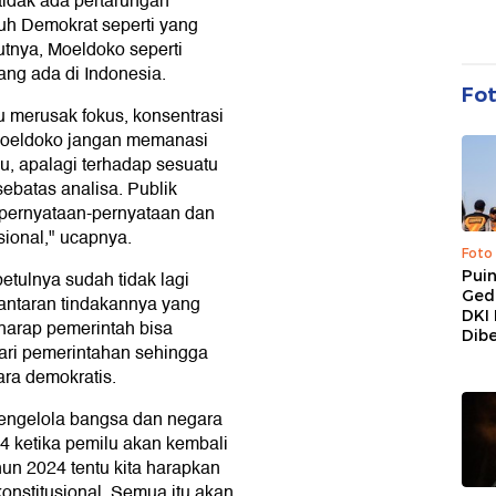
tidak ada pertarungan
ubuh Demokrat seperti yang
utnya, Moeldoko seperti
ang ada di Indonesia.
Fo
 merusak fokus, konsentrasi
. Moeldoko jangan memanasi
lu, apalagi terhadap sesuatu
ebatas analisa. Publik
 pernyataan-pernyataan dan
asional," ucapnya.
Foto
Pui
betulnya sudah tidak lagi
Ged
lantaran tindakannya yang
DKI 
rharap pemerintah bisa
Dibe
ari pemerintahan sehingga
ara demokratis.
engelola bangsa dan negara
 ketika pemilu akan kembali
hun 2024 tentu kita harapkan
onstitusional. Semua itu akan