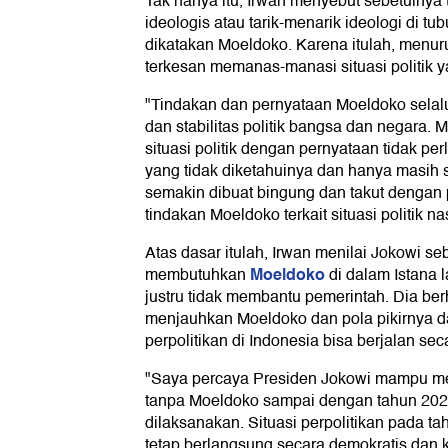
Tak hanya itu, Irwan menyebut sebetulnya 
ideologis atau tarik-menarik ideologi di t
dikatakan Moeldoko. Karena itulah, menur
terkesan memanas-manasi situasi politik y
"Tindakan dan pernyataan Moeldoko selalu
dan stabilitas politik bangsa dan negara
situasi politik dengan pernyataan tidak per
yang tidak diketahuinya dan hanya masih s
semakin dibuat bingung dan takut dengan
tindakan Moeldoko terkait situasi politik n
Atas dasar itulah, Irwan menilai Jokowi se
Moeldoko
membutuhkan
di dalam Istana 
justru tidak membantu pemerintah. Dia be
menjauhkan Moeldoko dan pola pikirnya d
perpolitikan di Indonesia bisa berjalan sec
"Saya percaya Presiden Jokowi mampu m
tanpa Moeldoko sampai dengan tahun 2024
dilaksanakan. Situasi perpolitikan pada ta
tetap berlangsung secara demokratis dan k