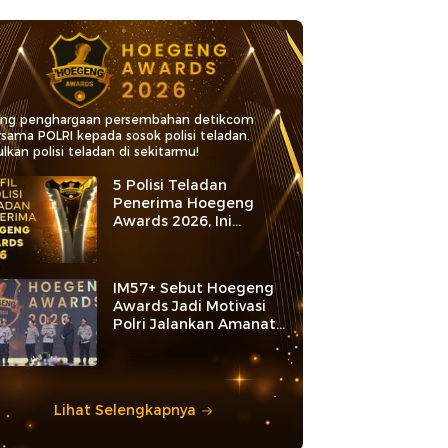
ang penghargaan persembahan detikcom
rsama POLRI kepada sosok polisi teladan.
lkan polisi teladan di sekitarmu!
5 Polisi Teladan
Penerima Hoegeng
Awards 2026, Ini
Kategori dan Kiprahnya
IM57+ Sebut Hoegeng
Awards Jadi Motivasi
Polri Jalankan Amanat
Konstitusi
Lihat Selengkapnya