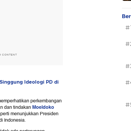
Ber
#
#
H CONTENT
#
#
inggung Ideologi PD di
 memperhatikan perkembangan
#
Moeldoko
aan dan tindakan
seperti menunjukkan Presiden
di Indonesia.