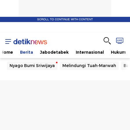
SCROLL TO CONTINUE WITH CONTENT
Home
Berita
Jabodetabek
Internasional
Hukum
Nyago Bumi Sriwijaya
Melindungi Tuah-Marwah
Ba