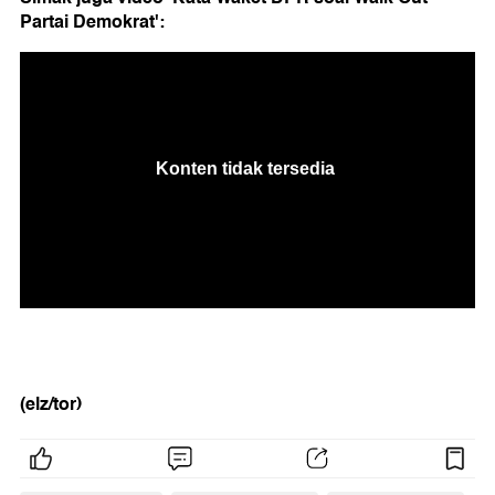
Partai Demokrat':
(elz/tor)