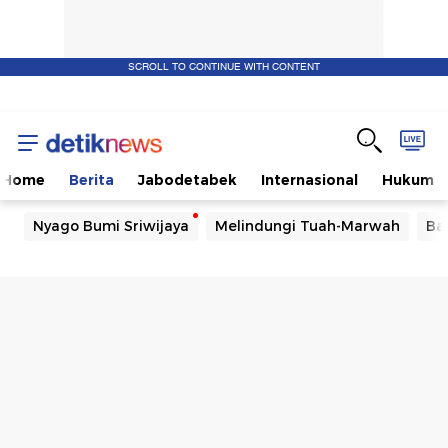
SCROLL TO CONTINUE WITH CONTENT
Home
Berita
Jabodetabek
Internasional
Hukum
Nyago Bumi Sriwijaya
Melindungi Tuah-Marwah
Ba