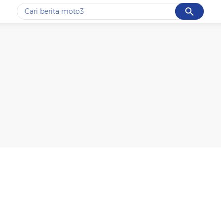
Cancel
Yang sedang ramai dicari
#1
motogp
#2
bromo
#3
moto3
#4
iran
#5
data live draw sgp
Promoted
Terakhir yang dicari
Loading...