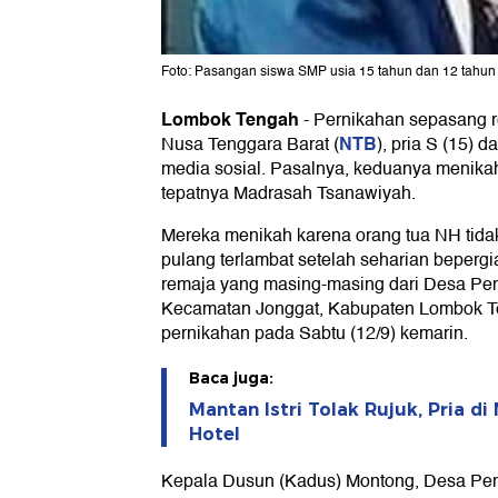
Foto: Pasangan siswa SMP usia 15 tahun dan 12 tahun 
Lombok Tengah
-
Pernikahan sepasang 
NTB
Nusa Tenggara Barat (
), pria S (15) d
media sosial. Pasalnya, keduanya menika
tepatnya Madrasah Tsanawiyah.
Mereka menikah karena orang tua NH tid
pulang terlambat setelah seharian beper
remaja yang masing-masing dari Desa Pe
Kecamatan Jonggat, Kabupaten Lombok T
pernikahan pada Sabtu (12/9) kemarin.
Baca juga:
Mantan Istri Tolak Rujuk, Pria d
Hotel
Kepala Dusun (Kadus) Montong, Desa Pe