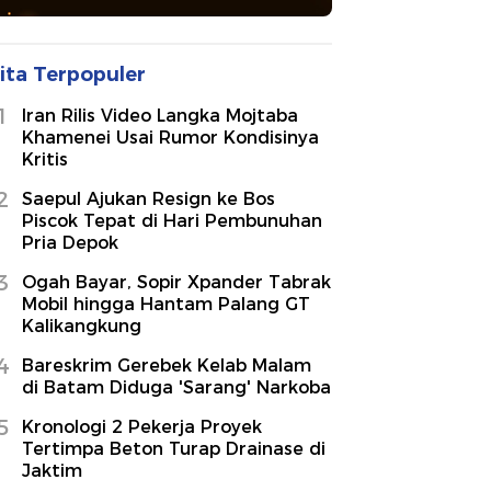
ita Terpopuler
1
Iran Rilis Video Langka Mojtaba
Khamenei Usai Rumor Kondisinya
Kritis
2
Saepul Ajukan Resign ke Bos
Piscok Tepat di Hari Pembunuhan
Pria Depok
3
Ogah Bayar, Sopir Xpander Tabrak
Mobil hingga Hantam Palang GT
Kalikangkung
4
Bareskrim Gerebek Kelab Malam
di Batam Diduga 'Sarang' Narkoba
5
Kronologi 2 Pekerja Proyek
Tertimpa Beton Turap Drainase di
Jaktim