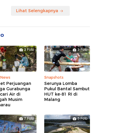
Lihat Selengkapnya
to
3 Foto
3 Foto
 News
Snapshots
ret Perjuangan
Serunya Lomba
ga Gurabunga
Pukul Bantal Sambut
ari Air di
HUT ke-81 RI di
gah Musim
Malang
arau
7 Foto
5 Foto