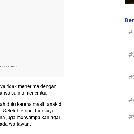
Ber
#
#
H CONTENT
#
nya tidak menerima dengan
nya saling mencintai.
#
sah dulu karena masih anak di
. Setelah empat hari saya
#
sana juga menyampaikan agar
pada wartawan.