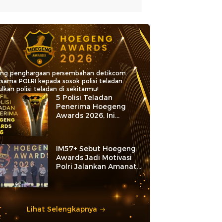
ang penghargaan persembahan detikcom
rsama POLRI kepada sosok polisi teladan.
lkan polisi teladan di sekitarmu!
5 Polisi Teladan
Penerima Hoegeng
Awards 2026, Ini
Kategori dan Kiprahnya
IM57+ Sebut Hoegeng
Awards Jadi Motivasi
Polri Jalankan Amanat
Konstitusi
Lihat Selengkapnya