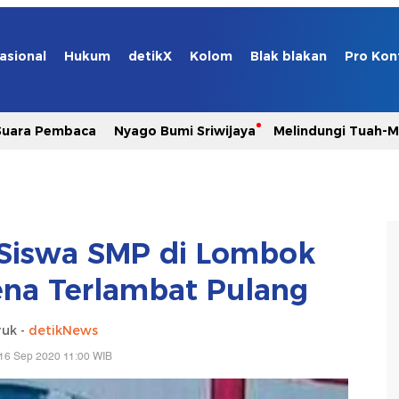
asional
Hukum
detikX
Kolom
Blak blakan
Pro Kon
Suara Pembaca
Nyago Bumi Sriwijaya
Melindungi Tuah-
 Siswa SMP di Lombok
ena Terlambat Pulang
ruk -
detikNews
16 Sep 2020 11:00 WIB