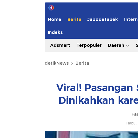
Home
Berita
Jabodetabek
Intern
Indeks
Adsmart
Terpopuler
Daerah
detikNews
Berita
Viral! Pasangan
Dinikahkan kar
Fa
Rabu, 