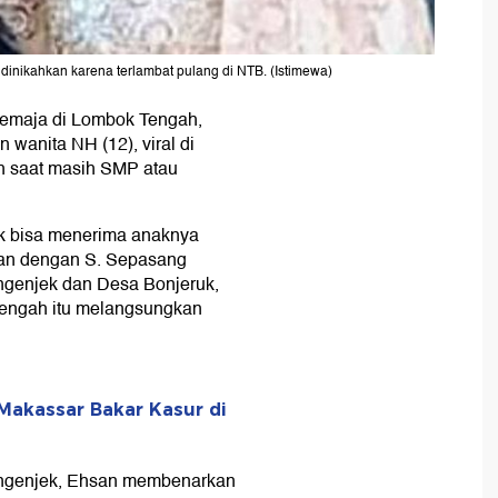
dinikahkan karena terlambat pulang di NTB. (Istimewa)
remaja di Lombok Tengah,
an wanita NH (12), viral di
h saat masih SMP atau
ak bisa menerima anaknya
gian dengan S. Sepasang
ngenjek dan Desa Bonjeruk,
engah itu melangsungkan
i Makassar Bakar Kasur di
ngenjek, Ehsan membenarkan