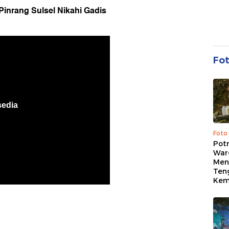
 Pinrang Sulsel Nikahi Gadis
Fo
Foto
Pot
War
Menc
Ten
Kem