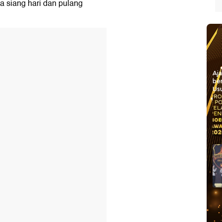
ada siang hari dan pulang
Aj
be
Usu