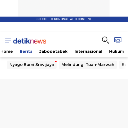
SCROLL TO CONTINUE WITH CONTENT
Home
Berita
Jabodetabek
Internasional
Hukum
Nyago Bumi Sriwijaya
Melindungi Tuah-Marwah
Ba