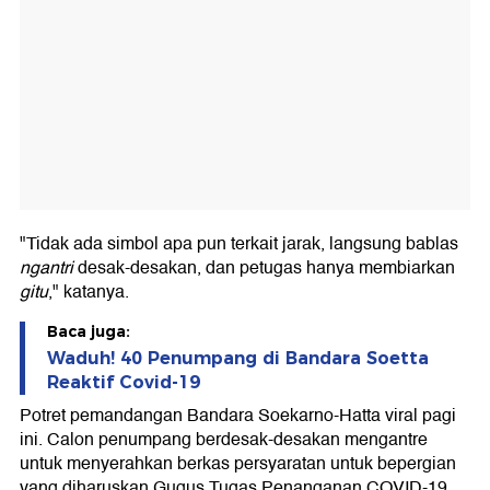
"Tidak ada simbol apa pun terkait jarak, langsung bablas
ngantri
desak-desakan, dan petugas hanya membiarkan
gitu
," katanya.
Baca juga:
Waduh! 40 Penumpang di Bandara Soetta
Reaktif Covid-19
Potret pemandangan Bandara Soekarno-Hatta viral pagi
ini. Calon penumpang berdesak-desakan mengantre
untuk menyerahkan berkas persyaratan untuk bepergian
yang diharuskan Gugus Tugas Penanganan COVID-19.