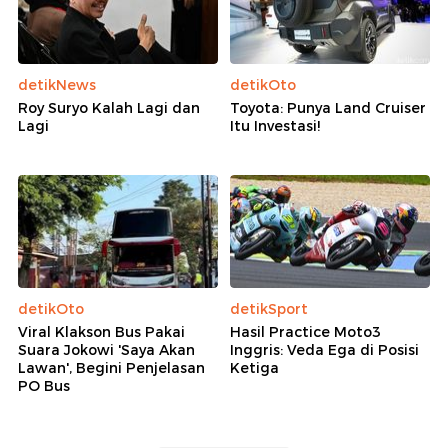
detikNews
detikOto
Roy Suryo Kalah Lagi dan
Toyota: Punya Land Cruiser
Lagi
Itu Investasi!
detikOto
detikSport
Viral Klakson Bus Pakai
Hasil Practice Moto3
Suara Jokowi 'Saya Akan
Inggris: Veda Ega di Posisi
Lawan', Begini Penjelasan
Ketiga
PO Bus