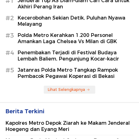
#1
Jenderal Top AS Diam-diam Cari Cara untuk
Akhiri Perang Iran
#2
Kecerobohan Sekian Detik, Puluhan Nyawa
Melayang
#3
Polda Metro Kerahkan 1.200 Personel
Amankan Laga Chelsea Vs Milan di GBK
#4
Penembakan Terjadi di Festival Budaya
Lembah Baliem, Pengunjung Kocar-kacir
#5
Jatanras Polda Metro Tangkap Rampok
Pembacok Pegawai Koperasi di Bekasi
Lihat Selengkapnya
Berita Terkini
Kapolres Metro Depok Ziarah ke Makam Jenderal
Hoegeng dan Eyang Meri