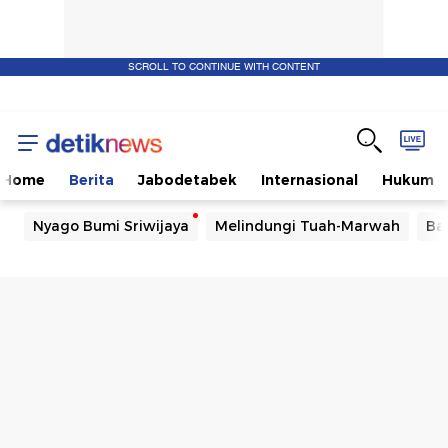
SCROLL TO CONTINUE WITH CONTENT
Home
Berita
Jabodetabek
Internasional
Hukum
Nyago Bumi Sriwijaya
Melindungi Tuah-Marwah
Ba