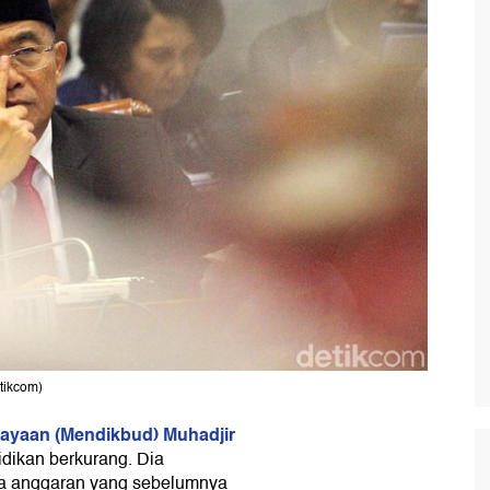
tikcom)
ayaan (Mendikbud) Muhadjir
dikan berkurang. Dia
na anggaran yang sebelumnya