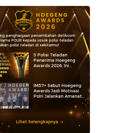
ang penghargaan persembahan detikcom
rsama POLRI kepada sosok polisi teladan.
lkan polisi teladan di sekitarmu!
5 Polisi Teladan
Penerima Hoegeng
Awards 2026, Ini
Kategori dan Kiprahnya
IM57+ Sebut Hoegeng
Awards Jadi Motivasi
Polri Jalankan Amanat
Konstitusi
Lihat Selengkapnya