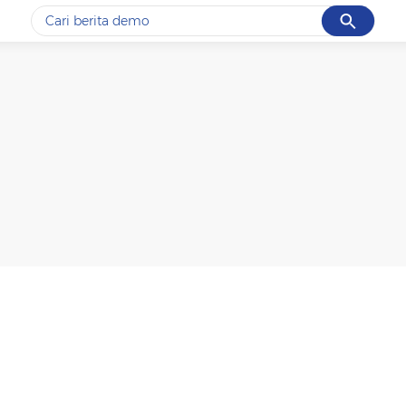
Cancel
Yang sedang ramai dicari
#1
gempa hari ini
#2
gempa
#3
iran
#4
demo
#5
prabowo
Promoted
Terakhir yang dicari
Loading...