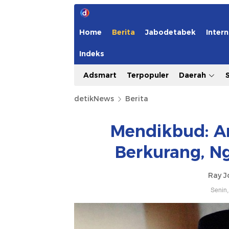
Home
Berita
Jabodetabek
Intern
Indeks
Adsmart
Terpopuler
Daerah
detikNews
Berita
Mendikbud: A
Berkurang, N
Ray J
Senin,