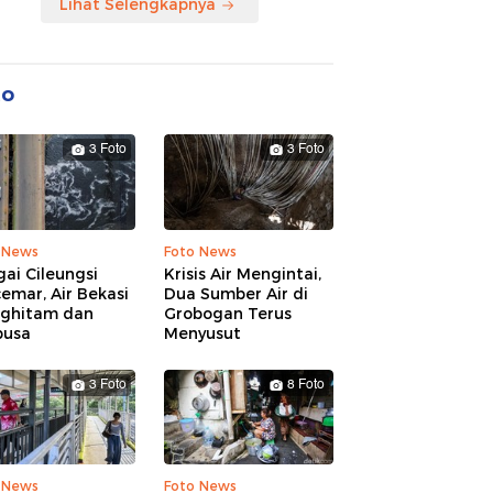
Lihat Selengkapnya
to
3 Foto
3 Foto
 News
Foto News
ai Cileungsi
Krisis Air Mengintai,
emar, Air Bekasi
Dua Sumber Air di
ghitam dan
Grobogan Terus
busa
Menyusut
3 Foto
8 Foto
 News
Foto News