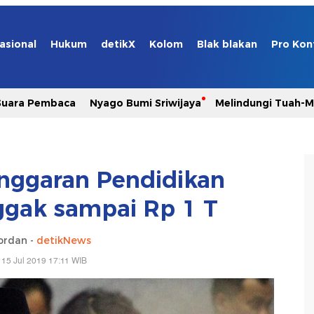
asional
Hukum
detikX
Kolom
Blak blakan
Pro Kon
Suara Pembaca
Nyago Bumi Sriwijaya
Melindungi Tuah-
nggaran Pendidikan
ggak sampai Rp 1 T
ordan -
detikNews
 15 Jul 2019 17:11 WIB