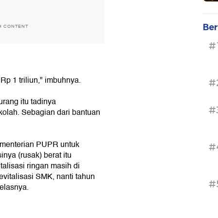
Ber
H CONTENT
#
p 1 triliun," imbuhnya.
#
rang itu tadinya
#
kolah. Sebagian dari bantuan
ementerian PUPR untuk
#
inya (rusak) berat itu
alisasi ringan masih di
italisasi SMK, nanti tahun
#
elasnya.