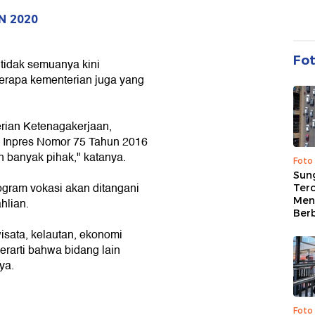
N 2020
Fo
tidak semuanya kini
erapa kementerian juga yang
erian Ketenagakerjaan,
n Inpres Nomor 75 Tahun 2016
eh banyak pihak," katanya.
Foto
Sung
ogram vokasi akan ditangani
Terc
Men
hlian.
Ber
isata, kelautan, ekonomi
 berarti bahwa bidang lain
ya.
Foto