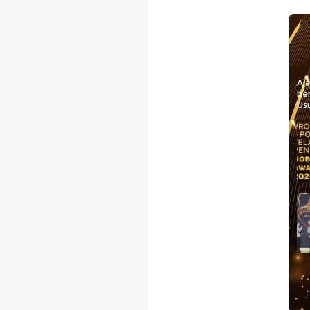
Aj
be
Usu