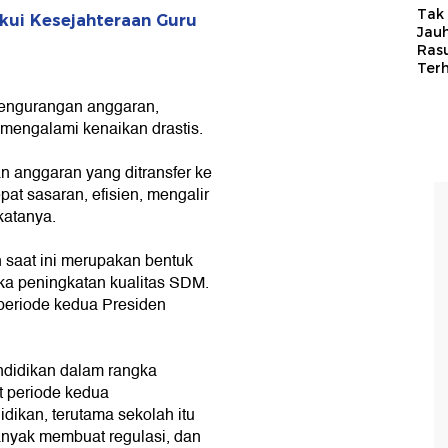
Tak 
Akui Kesejahteraan Guru
Jauh
Ras
Ter
engurangan anggaran,
mengalami kenaikan drastis.
n anggaran yang ditransfer ke
pat sasaran, efisien, mengalir
katanya.
 saat ini merupakan bentuk
a peningkatan kualitas SDM.
i periode kedua Presiden
ndidikan dalam rangka
t periode kedua
idikan, terutama sekolah itu
banyak membuat regulasi, dan