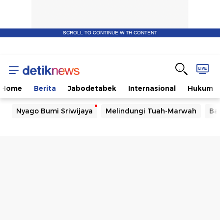
SCROLL TO CONTINUE WITH CONTENT
Home
Berita
Jabodetabek
Internasional
Hukum
Nyago Bumi Sriwijaya
Melindungi Tuah-Marwah
Ba