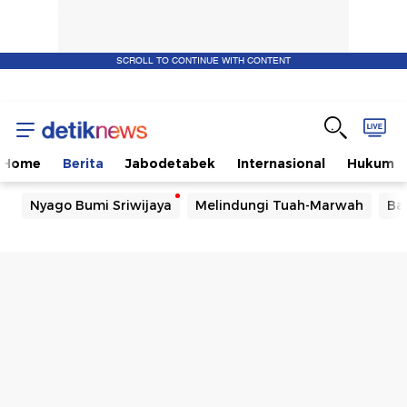
SCROLL TO CONTINUE WITH CONTENT
Home
Berita
Jabodetabek
Internasional
Hukum
Nyago Bumi Sriwijaya
Melindungi Tuah-Marwah
Ba