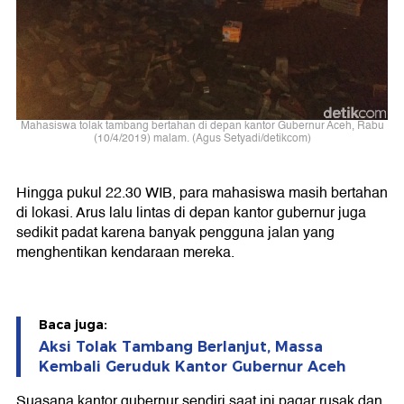
Mahasiswa tolak tambang bertahan di depan kantor Gubernur Aceh, Rabu
(10/4/2019) malam. (Agus Setyadi/detikcom)
Hingga pukul 22.30 WIB, para mahasiswa masih bertahan
di lokasi. Arus lalu lintas di depan kantor gubernur juga
sedikit padat karena banyak pengguna jalan yang
menghentikan kendaraan mereka.
Baca juga:
Aksi Tolak Tambang Berlanjut, Massa
Kembali Geruduk Kantor Gubernur Aceh
Suasana kantor gubernur sendiri saat ini pagar rusak dan