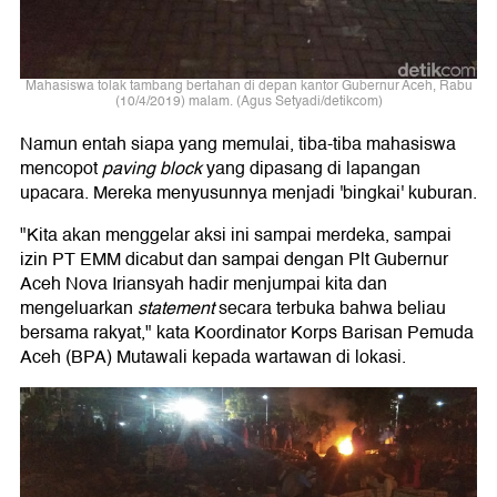
Mahasiswa tolak tambang bertahan di depan kantor Gubernur Aceh, Rabu
(10/4/2019) malam. (Agus Setyadi/detikcom)
Namun entah siapa yang memulai, tiba-tiba mahasiswa
mencopot
paving block
yang dipasang di lapangan
upacara. Mereka menyusunnya menjadi 'bingkai' kuburan.
"Kita akan menggelar aksi ini sampai merdeka, sampai
izin PT EMM dicabut dan sampai dengan Plt Gubernur
Aceh Nova Iriansyah hadir menjumpai kita dan
mengeluarkan
statement
secara terbuka bahwa beliau
bersama rakyat," kata Koordinator Korps Barisan Pemuda
Aceh (BPA) Mutawali kepada wartawan di lokasi.