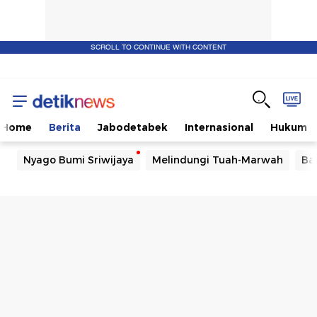
SCROLL TO CONTINUE WITH CONTENT
Home
Berita
Jabodetabek
Internasional
Hukum
Nyago Bumi Sriwijaya
Melindungi Tuah-Marwah
Ba