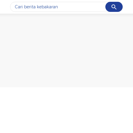
Cancel
Yang sedang ramai dicari
#1
data live draw sgp
#2
kebakaran
#3
prabowo
#4
iran
#5
gempa hari ini
Promoted
Terakhir yang dicari
Loading...