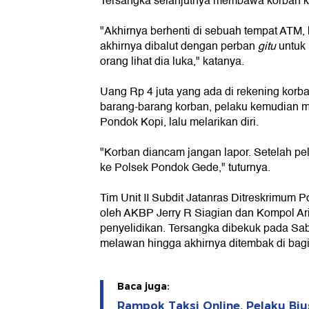
Tersangka selanjutnya membawa korban k
"Akhirnya berhenti di sebuah tempat ATM,
akhirnya dibalut dengan perban
gitu
untuk 
orang lihat dia luka," katanya.
Uang Rp 4 juta yang ada di rekening korb
barang-barang korban, pelaku kemudian 
Pondok Kopi, lalu melarikan diri.
"Korban diancam jangan lapor. Setelah pe
ke Polsek Pondok Gede," tuturnya.
Tim Unit II Subdit Jatanras Ditreskrimum 
oleh AKBP Jerry R Siagian dan Kompol A
penyelidikan. Tersangka dibekuk pada Sabt
melawan hingga akhirnya ditembak di bagi
Baca juga:
Rampok Taksi Online, Pelaku Bi