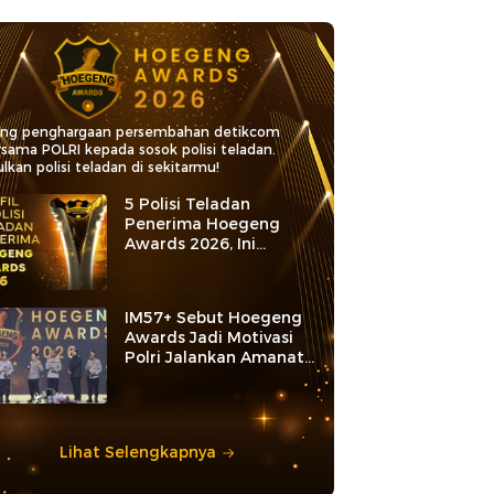
ang penghargaan persembahan detikcom
rsama POLRI kepada sosok polisi teladan.
lkan polisi teladan di sekitarmu!
5 Polisi Teladan
Penerima Hoegeng
Awards 2026, Ini
Kategori dan Kiprahnya
IM57+ Sebut Hoegeng
Awards Jadi Motivasi
Polri Jalankan Amanat
Konstitusi
Lihat Selengkapnya