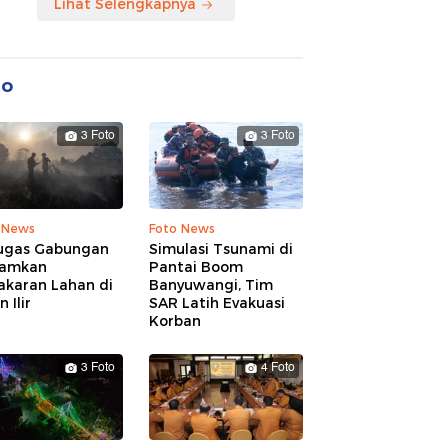
Lihat Selengkapnya
to
3 Foto
3 Foto
 News
Foto News
ugas Gabungan
Simulasi Tsunami di
amkan
Pantai Boom
akaran Lahan di
Banyuwangi, Tim
 Ilir
SAR Latih Evakuasi
Korban
3 Foto
4 Foto