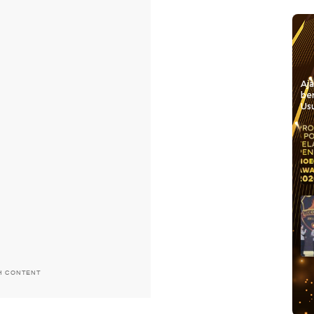
Aj
be
Usu
H CONTENT