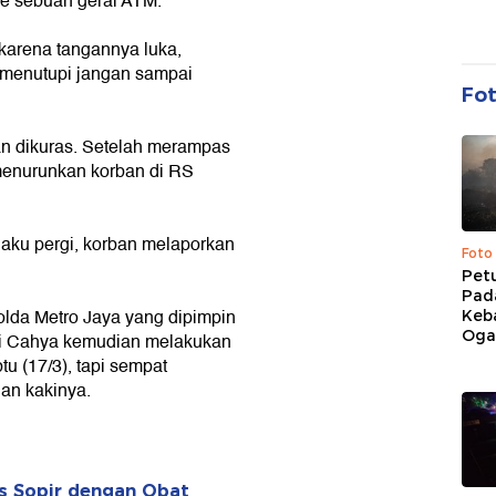
e sebuah gerai ATM.
 karena tangannya luka,
menutupi jangan sampai
Fo
an dikuras. Setelah merampas
menurunkan korban di RS
laku pergi, korban melaporkan
Foto
Pet
Pad
Polda Metro Jaya yang dipimpin
Keb
Ogan
ri Cahya kemudian melakukan
u (17/3), tapi sempat
an kakinya.
us Sopir dengan Obat