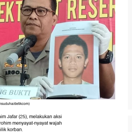
msuduha/detikcom)
him Jafar (25), melakukan aksi
urohim menyayat-nyayat wajah
lik korban.