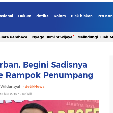
asional
Hukum
detikX
Kolom
Blak blakan
Pro Kon
Suara Pembaca
Nyago Bumi Sriwijaya
Melindungi Tuah-
rban, Begini Sadisnya
ine Rampok Penumpang
Wildansyah -
detikNews
 18 Mar 2019 19:52 WIB