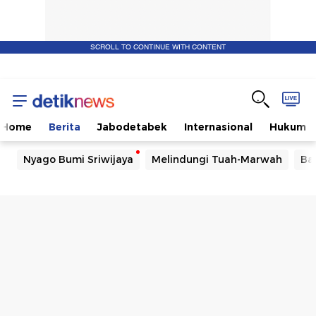
SCROLL TO CONTINUE WITH CONTENT
Home
Berita
Jabodetabek
Internasional
Hukum
Nyago Bumi Sriwijaya
Melindungi Tuah-Marwah
Ba