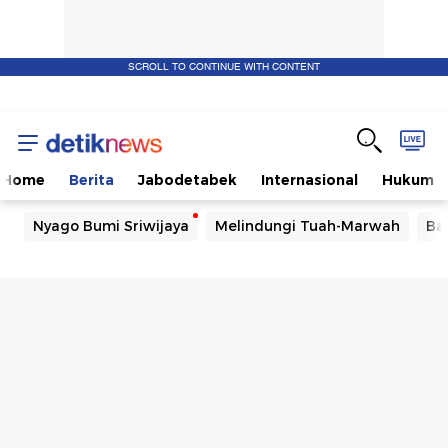
SCROLL TO CONTINUE WITH CONTENT
Home
Berita
Jabodetabek
Internasional
Hukum
Nyago Bumi Sriwijaya
Melindungi Tuah-Marwah
Ba