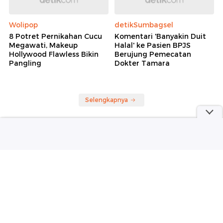
Wolipop
detikSumbagsel
8 Potret Pernikahan Cucu
Komentari 'Banyakin Duit
Megawati, Makeup
Halal' ke Pasien BPJS
Hollywood Flawless Bikin
Berujung Pemecatan
Pangling
Dokter Tamara
Selengkapnya
Berita detikcom Lainnya
Gaya Irish Bella Umumkan
Kehamilan, Baby Bump Curi Atensi
Wolipop
WhatsApp Web Bisa Telepon dan