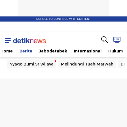
SCROLL TO CONTINUE WITH CONTENT
Home
Berita
Jabodetabek
Internasional
Hukum
Nyago Bumi Sriwijaya
Melindungi Tuah-Marwah
Ba