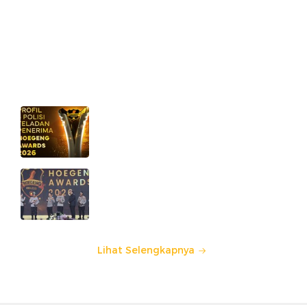
Ajang penghargaan persembahan detikcom bersama POLRI
kepada sosok polisi teladan. Usulkan polisi teladan di
sekitarmu!
5 Polisi Teladan Penerima
Hoegeng Awards 2026, Ini
Kategori dan Kiprahnya
IM57+ Sebut Hoegeng Awards
Jadi Motivasi Polri Jalankan
Amanat Konstitusi
Lihat Selengkapnya