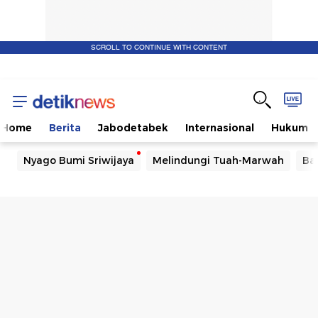
SCROLL TO CONTINUE WITH CONTENT
Home
Berita
Jabodetabek
Internasional
Hukum
Nyago Bumi Sriwijaya
Melindungi Tuah-Marwah
Ba