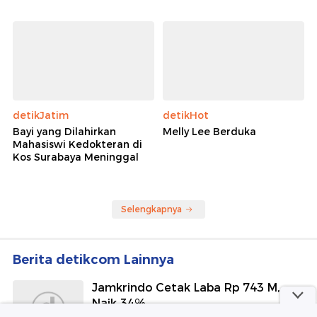
Hasil Practice MotoGP
Hasil Practice Moto3
Inggris 2026: Bezzecchi
Inggris: Veda Ega di Posisi
Tercepat
Ketiga
detikJatim
detikHot
Bayi yang Dilahirkan
Melly Lee Berduka
Mahasiswi Kedokteran di
Kos Surabaya Meninggal
Selengkapnya
Berita detikcom Lainnya