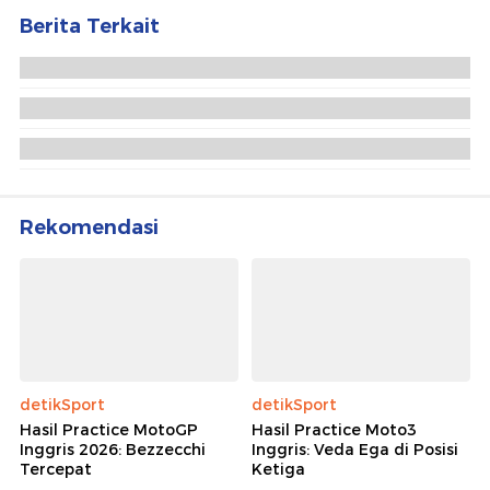
Berita Terkait
Jejak Sadis Anggota KKB Hurbianus Mirip yang
Ditembak Mati di Nabire
RSUD Madi Paniai Papua Tengah Kebakaran,
Tabung Oksigen Meledak
Anggota KKB Pimpinan Aibon Kogoya Tewas
Ditembak di Bukit Signal Nabire
Rekomendasi
detikSport
detikSport