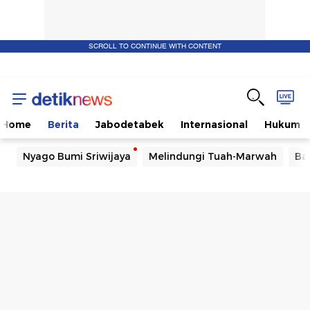
SCROLL TO CONTINUE WITH CONTENT
Home
Berita
Jabodetabek
Internasional
Hukum
Nyago Bumi Sriwijaya
Melindungi Tuah-Marwah
Ba