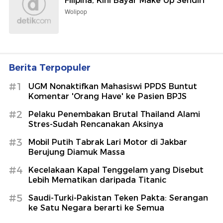
Filipina, Kini Bayar Make Up Sendiri
Wolipop
Berita Terpopuler
#1
UGM Nonaktifkan Mahasiswi PPDS Buntut
Komentar 'Orang Have' ke Pasien BPJS
#2
Pelaku Penembakan Brutal Thailand Alami
Stres-Sudah Rencanakan Aksinya
#3
Mobil Putih Tabrak Lari Motor di Jakbar
Berujung Diamuk Massa
#4
Kecelakaan Kapal Tenggelam yang Disebut
Lebih Mematikan daripada Titanic
#5
Saudi-Turki-Pakistan Teken Pakta: Serangan
ke Satu Negara berarti ke Semua