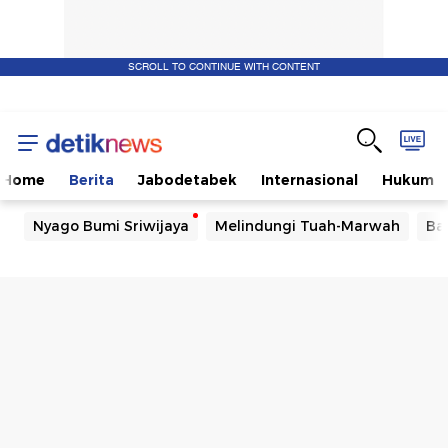
SCROLL TO CONTINUE WITH CONTENT
Home
Berita
Jabodetabek
Internasional
Hukum
Nyago Bumi Sriwijaya
Melindungi Tuah-Marwah
Ba