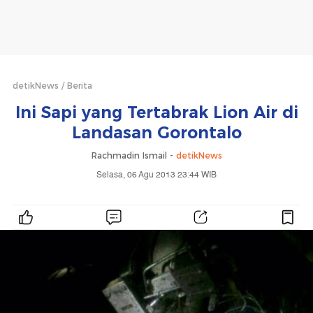
detikNews
Berita
Ini Sapi yang Tertabrak Lion Air di
Landasan Gorontalo
Rachmadin Ismail -
detikNews
Selasa, 06 Agu 2013 23:44 WIB