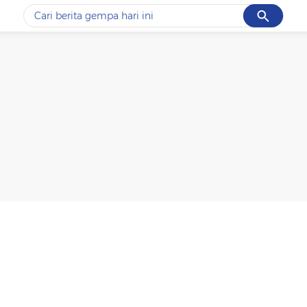
Cancel
Yang sedang ramai dicari
#1
gempa hari ini
#2
demo
#3
gempa
#4
iran
#5
prabowo
Promoted
Terakhir yang dicari
Loading...