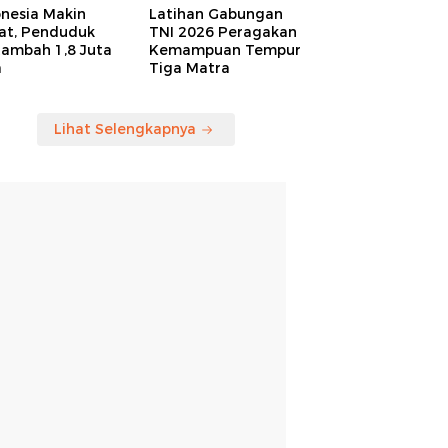
onesia Makin
Latihan Gabungan
at, Penduduk
TNI 2026 Peragakan
tambah 1,8 Juta
Kemampuan Tempur
a
Tiga Matra
Lihat Selengkapnya