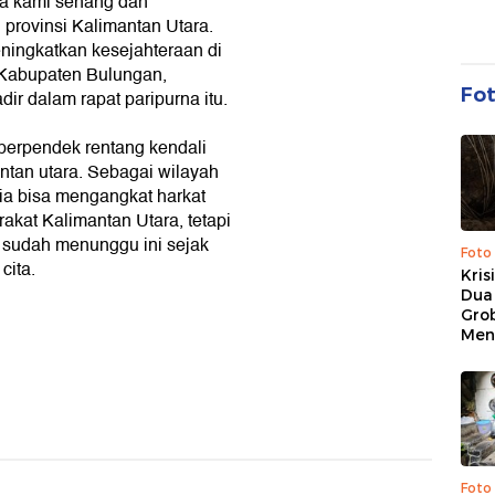
ya kami senang dan
rovinsi Kalimantan Utara.
ningkatkan kesejahteraan di
 Kabupaten Bulungan,
Fo
r dalam rapat paripurna itu.
perpendek rentang kendali
ntan utara. Sebagai wilayah
a bisa mengangkat harkat
akat Kalimantan Utara, tetapi
 sudah menunggu ini sejak
Foto
cita.
Kris
Dua 
Gro
Men
Foto