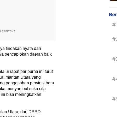
Ber
#
H CONTENT
#
nya tindakan nyata dari
a pencaplokan daerah baik
#
ui rapat paripurna ini turut
 Kalimantan Utara yang
#
ng pengesahan provinsi baru
eka menyambut suka cita
ini bisa meningkatkan
#
antan Utara, dari DPRD