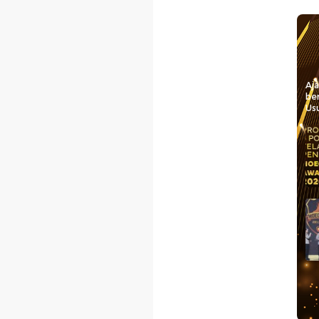
Aj
be
Usu