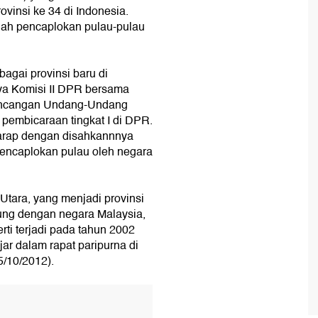
ovinsi ke 34 di Indonesia.
gah pencaplokan pulau-pulau
agai provinsi baru di
nya Komisi II DPR bersama
ancangan Undang-Undang
embicaraan tingkat I di DPR.
harap dengan disahkannnya
 pencaplokan pulau oleh negara
tara, yang menjadi provinsi
sung dengan negara Malaysia,
rti terjadi pada tahun 2002
jar dalam rapat paripurna di
/10/2012).