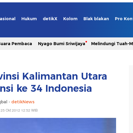
asional
Hukum
detikX
Kolom
Blak blakan
Pro Kon
Suara Pembaca
Nyago Bumi Sriwijaya
Melindungi Tuah-
insi Kalimantan Utara
nsi ke 34 Indonesia
qbal -
detikNews
 25 Okt 2012 12:52 WIB