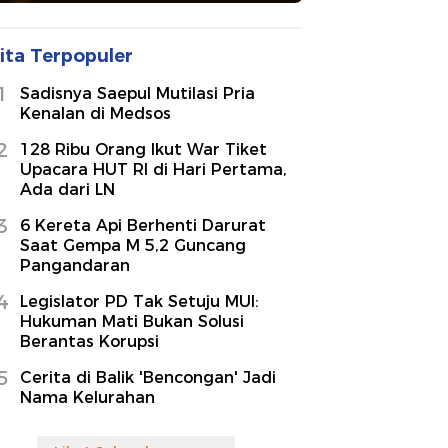
ita Terpopuler
1
Sadisnya Saepul Mutilasi Pria
Kenalan di Medsos
2
128 Ribu Orang Ikut War Tiket
Upacara HUT RI di Hari Pertama,
Ada dari LN
3
6 Kereta Api Berhenti Darurat
Saat Gempa M 5,2 Guncang
Pangandaran
4
Legislator PD Tak Setuju MUI:
Hukuman Mati Bukan Solusi
Berantas Korupsi
5
Cerita di Balik 'Bencongan' Jadi
Nama Kelurahan