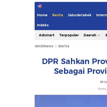
Home
Berita
Jabodetabek
Intern
Indeks
Adsmart
Terpopuler
Daerah
detikNews
Berita
DPR Sahkan Prov
Sebagai Provi
M I
Kamis,