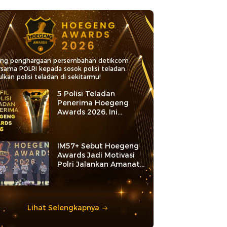
ang penghargaan persembahan detikcom
rsama POLRI kepada sosok polisi teladan.
lkan polisi teladan di sekitarmu!
5 Polisi Teladan
Penerima Hoegeng
Awards 2026, Ini
Kategori dan Kiprahnya
IM57+ Sebut Hoegeng
Awards Jadi Motivasi
Polri Jalankan Amanat
Konstitusi
Lihat Selengkapnya