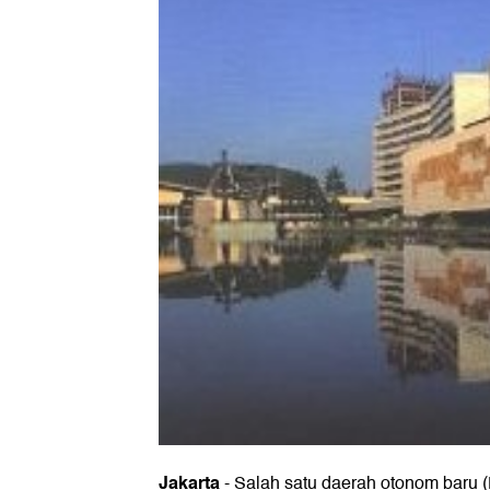
Jakarta
-
Salah satu daerah otonom baru 