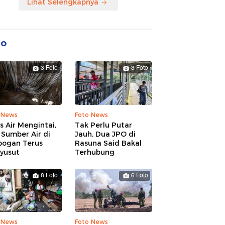
Lihat Selengkapnya
to
3 Foto
3 Foto
 News
Foto News
is Air Mengintai,
Tak Perlu Putar
Sumber Air di
Jauh, Dua JPO di
bogan Terus
Rasuna Said Bakal
yusut
Terhubung
8 Foto
6 Foto
 News
Foto News