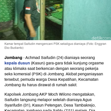
Kamar tempat Saifudin mengencani PSK sekaligus dianiaya (Foto: Enggran
Eko Budianto)
Jombang
-
Achmad Saifudin (24) dianiaya seorang
kepala dusun
(Kasun) gara-gara tidak kunjung orgasme
atau klimaks saat berkencan dengan seorang pekerja
seks komersial (PSK) di Jombang. Akibat penganiayaan
tersebut, pemuda warga Desa Kepatihan, Kecamatan
Jombang itu harus dirawat di rumah sakit.
Kapolsek Jombang AKP Moch Wilono mengatakan,
Saifudin langsung melapor setelah dianiaya Agus
Syarifudin (31), Kasun Petengan, Desa Tambakrejo,
Kecamatan Jombang pada Sabtu (7/11) malam. Dia