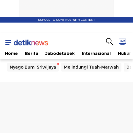
SCROLL TO CONTINUE WITH CONTENT
Home
Berita
Jabodetabek
Internasional
Huku
Nyago Bumi Sriwijaya
Melindungi Tuah-Marwah
Ba