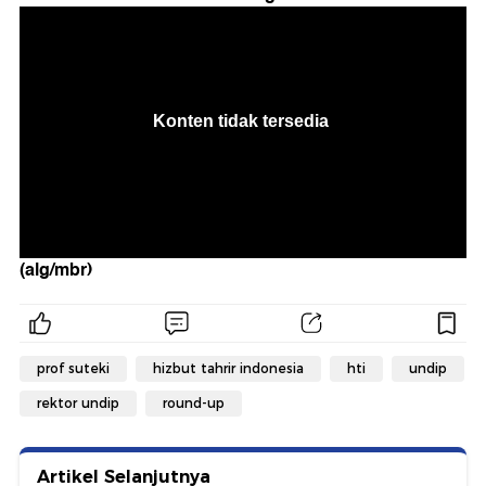
(alg/mbr)
prof suteki
hizbut tahrir indonesia
hti
undip
rektor undip
round-up
Artikel Selanjutnya