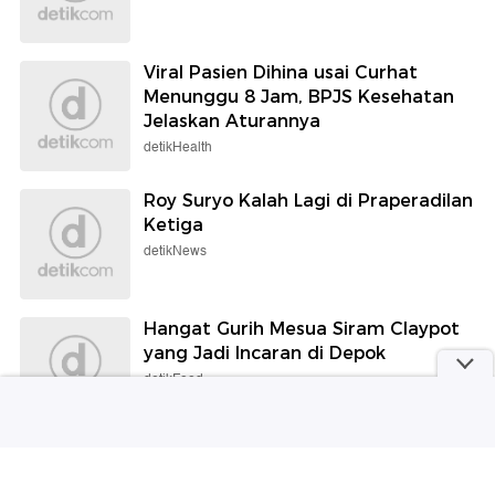
Viral Pasien Dihina usai Curhat
Menunggu 8 Jam, BPJS Kesehatan
Jelaskan Aturannya
detikHealth
Roy Suryo Kalah Lagi di Praperadilan
Ketiga
detikNews
Hangat Gurih Mesua Siram Claypot
yang Jadi Incaran di Depok
detikFood
Gerhana Matahari Total Terlama
Abad Ini Segera Terjadi, Siang Jadi