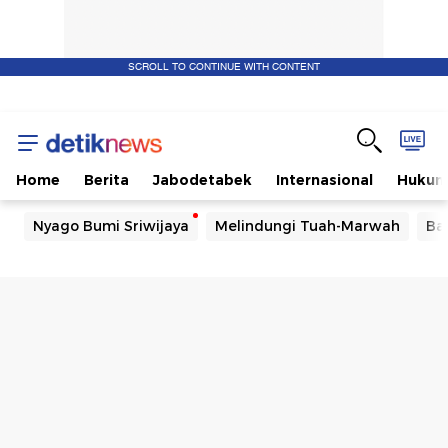
SCROLL TO CONTINUE WITH CONTENT
Home
Berita
Jabodetabek
Internasional
Huku
Nyago Bumi Sriwijaya
Melindungi Tuah-Marwah
Ba