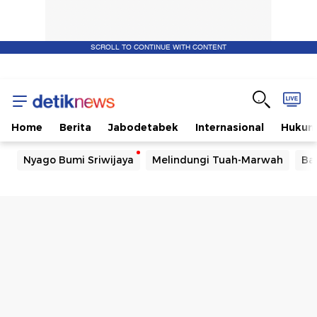
SCROLL TO CONTINUE WITH CONTENT
Home
Berita
Jabodetabek
Internasional
Huku
Nyago Bumi Sriwijaya
Melindungi Tuah-Marwah
Ba