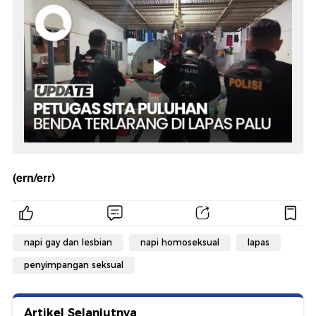
(ern/err)
napi gay dan lesbian
napi homoseksual
lapas
penyimpangan seksual
Artikel Selanjutnya