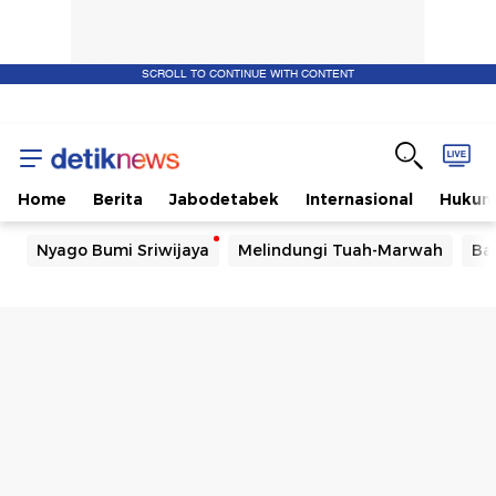
SCROLL TO CONTINUE WITH CONTENT
Home
Berita
Jabodetabek
Internasional
Huku
Nyago Bumi Sriwijaya
Melindungi Tuah-Marwah
Ba