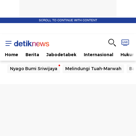
SCROLL TO CONTINUE WITH CONTENT
Home
Berita
Jabodetabek
Internasional
Huku
Nyago Bumi Sriwijaya
Melindungi Tuah-Marwah
Ba