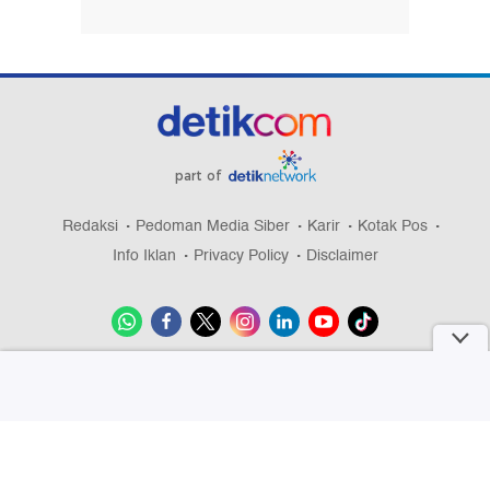
part of
Redaksi
Pedoman Media Siber
Karir
Kotak Pos
Info Iklan
Privacy Policy
Disclaimer
Download aplikasi detikcom
Copyright @ 2026 detikcom, All right reserved