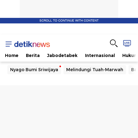
SCROLL TO CONTINUE WITH CONTENT
Home
Berita
Jabodetabek
Internasional
Huku
Nyago Bumi Sriwijaya
Melindungi Tuah-Marwah
Ba