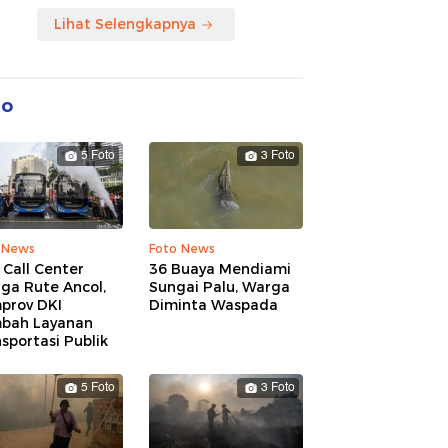
Lihat Selengkapnya
to
5 Foto
3 Foto
 News
Foto News
 Call Center
36 Buaya Mendiami
ga Rute Ancol,
Sungai Palu, Warga
prov DKI
Diminta Waspada
bah Layanan
sportasi Publik
5 Foto
3 Foto