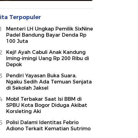
ita Terpopuler
1
Menteri LH Ungkap Pemilik SixNine
Padel Bandung Bayar Denda Rp
100 Juta
2
Keji! Ayah Cabuli Anak Kandung
Iming-imingi Uang Rp 200 Ribu di
Depok
3
Pendiri Yayasan Buka Suara,
Ngaku Sedih Ada Temuan Senjata
di Sekolah Jaksel
4
Mobil Terbakar Saat Isi BBM di
SPBU Kota Bogor Diduga Akibat
Korsleting Aki
5
Polisi Dalami Identitas Febrio
Adiono Terkait Kematian Sutrimo