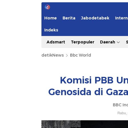
Home
Berita
Jabodetabek
Intern
Indeks
Adsmart
Terpopuler
Daerah
detikNews
Bbc World
Komisi PBB Un
Genosida di Gaz
BBC In
Rabu, 