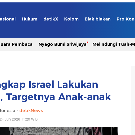
asional
Hukum
detikX
Kolom
Blak blakan
Pro Kon
Suara Pembaca
Nyago Bumi Sriwijaya
Melindungi Tuah-
gkap Israel Lakukan
a, Targetnya Anak-anak
donesia -
detikNews
24 Jun 2026 11:20 WIB