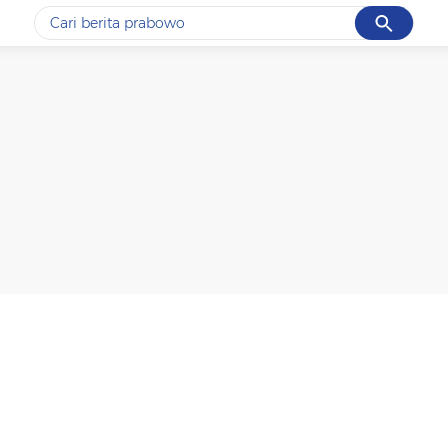
Cancel
Yang sedang ramai dicari
#1
ketik
#2
bromo
#3
streaming motogp
#4
prabowo
#5
data live draw sgp
Promoted
Terakhir yang dicari
Loading...