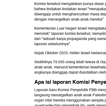
Komisi tersebut mengatakan punya dasar 
bahwa tindakan-tindakan Israel "merupakan
disengaja untuk menghancurkan masa depa
dengan menargetkan anak-anak mereka".
Kementerian Luar Negeri Israel mengatak
menolak" laporan komisi tersebut, menyebu
dan "sebuah karya propaganda yang sama 
laporan sebelumnya".
Sejak Oktober 2023, militer Israel melancar
Sedikitnya 73.035 orang telah tewas di Ga
anak-anak, menurut kementerian kesehata
angkanya dianggap dapat diandalkan ole
Apa isi laporan Komisi Peny
Laporan baru Komisi Penyelidik PBB menye
langsung menargetkan anak-anak Palest
organ vital mereka menggunakan senjata pr
quadcopter
dan penembak jitu, serta men