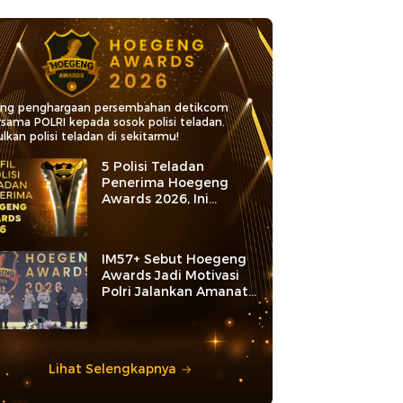
ang penghargaan persembahan detikcom
rsama POLRI kepada sosok polisi teladan.
lkan polisi teladan di sekitarmu!
5 Polisi Teladan
Penerima Hoegeng
Awards 2026, Ini
Kategori dan Kiprahnya
IM57+ Sebut Hoegeng
Awards Jadi Motivasi
Polri Jalankan Amanat
Konstitusi
Lihat Selengkapnya