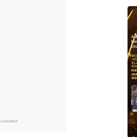
Aj
be
Usu
H CONTENT