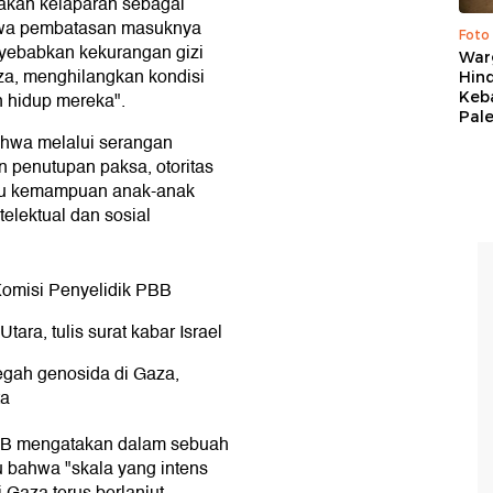
akan kelaparan sebagai
hwa pembatasan masuknya
Foto
yebabkan kekurangan gizi
War
za, menghilangkan kondisi
Hind
Keb
n hidup mereka".
Pal
bahwa melalui serangan
 penutupan paksa, otoritas
ggu kemampuan anak-anak
telektual dan sosial
 Komisi Penyelidik PBB
tara, tulis surat kabar Israel
egah genosida di Gaza,
ta
PBB mengatakan dalam sebuah
tu bahwa "skala yang intens