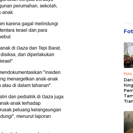
ngunan perumahan, sekolah,
k-anak.
um karena gagal melindungi
tentara Israel dan para
Fo
sebut.
anak di Gaza dan Tepi Barat,
, disiksa, dan diperlakukan
srael".
 mendokumentasikan "insiden
Foto
yang menargetkan anak-anak
Dari
 atau di dalam tahanan".
hing
Pem
lin dan pediatrik di Gaza juga
Tam
Tran
anak-anak terhadap
rusak peluang kelangsungan
dungi", menurut laporan