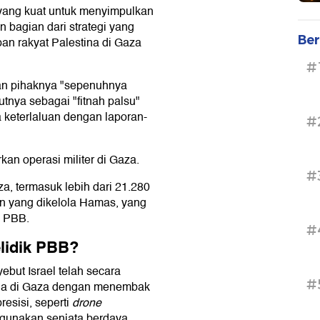
yang kuat untuk menyimpulkan
 bagian dari strategi yang
Ber
n rakyat Palestina di Gaza
#
an pihaknya "sepenuhnya
tnya sebagai "fitnah palsu"
keterlaluan dengan laporan-
#
kan operasi militer di Gaza.
#
za, termasuk lebih dari 21.280
n yang dikelola Hamas, yang
h PBB.
#
elidik PBB?
but Israel telah secara
#
ina di Gaza dengan menembak
esisi, seperti
drone
ggunakan senjata berdaya