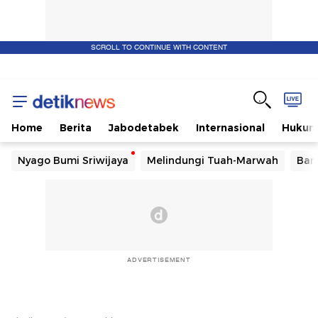
SCROLL TO CONTINUE WITH CONTENT
Home
Berita
Jabodetabek
Internasional
Huku
Nyago Bumi Sriwijaya
Melindungi Tuah-Marwah
Ban
ADVERTISEMENT