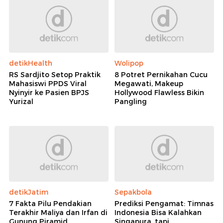
detikHealth
Wolipop
RS Sardjito Setop Praktik
8 Potret Pernikahan Cucu
Mahasiswi PPDS Viral
Megawati, Makeup
Nyinyir ke Pasien BPJS
Hollywood Flawless Bikin
Yurizal
Pangling
detikJatim
Sepakbola
7 Fakta Pilu Pendakian
Prediksi Pengamat: Timnas
Terakhir Maliya dan Irfan di
Indonesia Bisa Kalahkan
Gunung Piramid
Singapura, tapi...