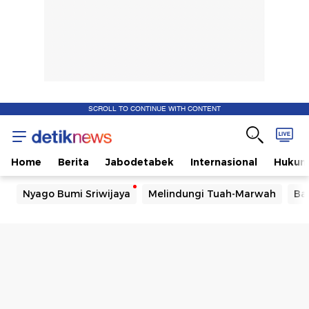
SCROLL TO CONTINUE WITH CONTENT
Home
Berita
Jabodetabek
Internasional
Huku
Nyago Bumi Sriwijaya
Melindungi Tuah-Marwah
Ba