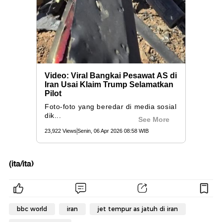
(ita/ita)
bbc world
iran
jet tempur as jatuh di iran