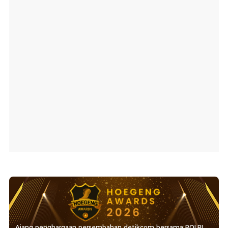
Ajang penghargaan persembahan detikcom bersama POLRI