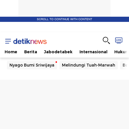
SCROLL TO CONTINUE WITH CONTENT
Home
Berita
Jabodetabek
Internasional
Huku
Nyago Bumi Sriwijaya
Melindungi Tuah-Marwah
Ba