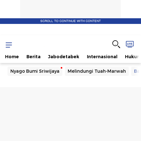
SCROLL TO CONTINUE WITH CONTENT
Home
Berita
Jabodetabek
Internasional
Huku
Nyago Bumi Sriwijaya
Melindungi Tuah-Marwah
Ba