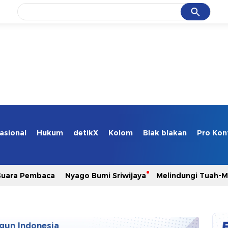
Cancel
Yang sedang ramai dicari
#1
gempa hari ini
#2
gempa
#3
prabowo
#4
iran
#5
demo
asional
Hukum
detikX
Kolom
Blak blakan
Pro Kon
Promoted
Suara Pembaca
Nyago Bumi Sriwijaya
Melindungi Tuah-
Terakhir yang dicari
Loading...
gun Indonesia