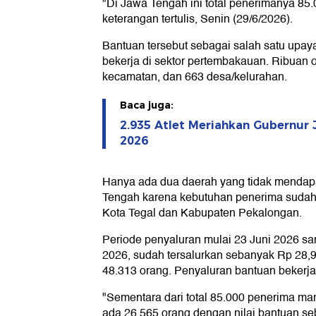
"Di Jawa Tengah ini total penerimanya 85.0
keterangan tertulis, Senin (29/6/2026).
Bantuan tersebut sebagai salah satu upa
bekerja di sektor pertembakauan. Ribuan o
kecamatan, dan 663 desa/kelurahan.
Baca juga:
2.935 Atlet Meriahkan Gubernu
2026
Hanya ada dua daerah yang tidak mendapa
Tengah karena kebutuhan penerima sudah 
Kota Tegal dan Kabupaten Pekalongan.
Periode penyaluran mulai 23 Juni 2026 sam
2026, sudah tersalurkan sebanyak Rp 28,
48.313 orang. Penyaluran bantuan bekerj
"Sementara dari total 85.000 penerima ma
ada 26.565 orang dengan nilai bantuan seb