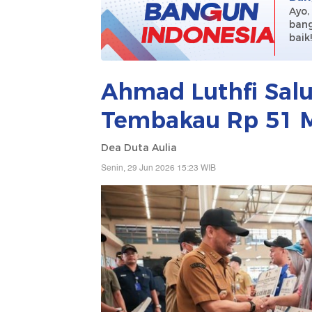
Ayo,
bang
baik
Ahmad Luthfi Salu
Tembakau Rp 51 M
Dea Duta Aulia
Senin, 29 Jun 2026 15:23 WIB