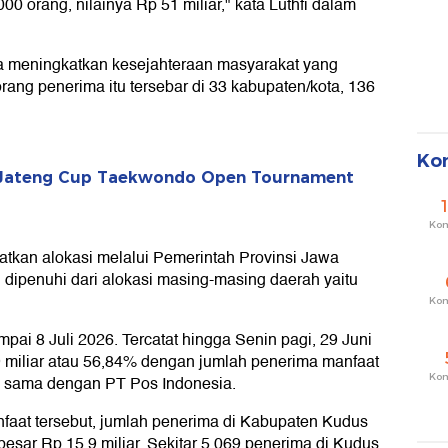
00 orang, nilainya Rp 51 miliar," kata Luthfi dalam
ya meningkatkan kesejahteraan masyarakat yang
rang penerima itu tersebar di 33 kabupaten/kota, 136
Ko
r Jateng Cup Taekwondo Open Tournament
Ko
tkan alokasi melalui Pemerintah Provinsi Jawa
dipenuhi dari alokasi masing-masing daerah yaitu
Ko
pai 8 Juli 2026. Tercatat hingga Senin pagi, 29 Juni
9 miliar atau 56,84% dengan jumlah penerima manfaat
Ko
a sama dengan PT Pos Indonesia.
nfaat tersebut, jumlah penerima di Kabupaten Kudus
esar Rp 15,9 miliar. Sekitar 5.069 penerima di Kudus