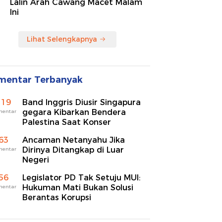
Lalin Arah Cawang Macet Malam
Ini
Lihat Selengkapnya
mentar Terbanyak
119
Band Inggris Diusir Singapura
gegara Kibarkan Bendera
mentar
Palestina Saat Konser
63
Ancaman Netanyahu Jika
Dirinya Ditangkap di Luar
mentar
Negeri
56
Legislator PD Tak Setuju MUI:
Hukuman Mati Bukan Solusi
mentar
Berantas Korupsi