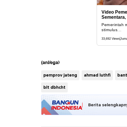
(anl/ega)
pemprov jateng
ahmad luthfi
bant
blt dbhcht
Berita selengkapn