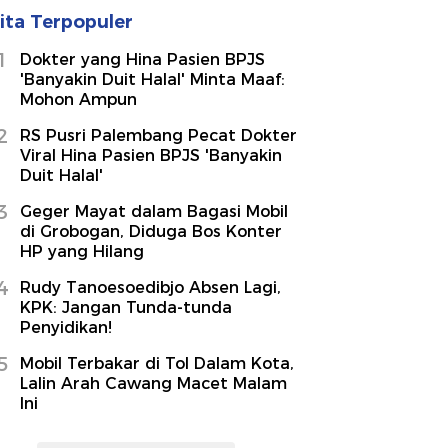
ita Terpopuler
1
Dokter yang Hina Pasien BPJS
'Banyakin Duit Halal' Minta Maaf:
Mohon Ampun
2
RS Pusri Palembang Pecat Dokter
Viral Hina Pasien BPJS 'Banyakin
Duit Halal'
3
Geger Mayat dalam Bagasi Mobil
di Grobogan, Diduga Bos Konter
HP yang Hilang
4
Rudy Tanoesoedibjo Absen Lagi,
KPK: Jangan Tunda-tunda
Penyidikan!
5
Mobil Terbakar di Tol Dalam Kota,
Lalin Arah Cawang Macet Malam
Ini