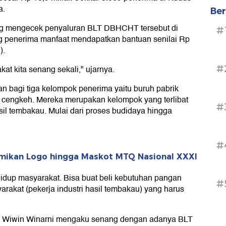
a.
Ber
ung mengecek penyaluran BLT DBHCHT tersebut di
#
g penerima manfaat mendapatkan bantuan senilai Rp
).
#
at kita senang sekali," ujarnya.
kan bagi tiga kelompok penerima yaitu buruh pabrik
ni cengkeh. Mereka merupakan kelompok yang terlibat
#
asil tembakau. Mulai dari proses budidaya hingga
#
mikan Logo hingga Maskot MTQ Nasional XXXI
idup masyarakat. Bisa buat beli kebutuhan pangan
#
arakat (pekerja industri hasil tembakau) yang harus
um Wiwin Winarni mengaku senang dengan adanya BLT