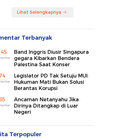
Lihat Selengkapnya
mentar Terbanyak
145
Band Inggris Diusir Singapura
gegara Kibarkan Bendera
mentar
Palestina Saat Konser
74
Legislator PD Tak Setuju MUI:
Hukuman Mati Bukan Solusi
mentar
Berantas Korupsi
65
Ancaman Netanyahu Jika
Dirinya Ditangkap di Luar
mentar
Negeri
ita Terpopuler