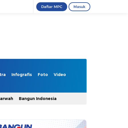
Daftar MPC
Masuk
tra
Infografis
Foto
Video
Marwah
Bangun Indonesia