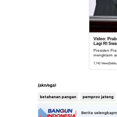
(akn/ega)
ketahanan pangan
pemprov jateng
Berita selengkapn