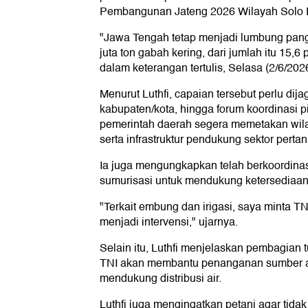
Pembangunan Jateng 2026 Wilayah Solo R
"Jawa Tengah tetap menjadi lumbung pang
juta ton gabah kering, dari jumlah itu 15,
dalam keterangan tertulis, Selasa (2/6/2026
Menurut Luthfi, capaian tersebut perlu dij
kabupaten/kota, hingga forum koordinasi p
pemerintah daerah segera memetakan wilay
serta infrastruktur pendukung sektor pertan
Ia juga mengungkapkan telah berkoordinas
sumurisasi untuk mendukung ketersediaan 
"Terkait embung dan irigasi, saya minta 
menjadi intervensi," ujarnya.
Selain itu, Luthfi menjelaskan pembagian t
TNI akan membantu penanganan sumber air,
mendukung distribusi air.
Luthfi juga mengingatkan petani agar tida