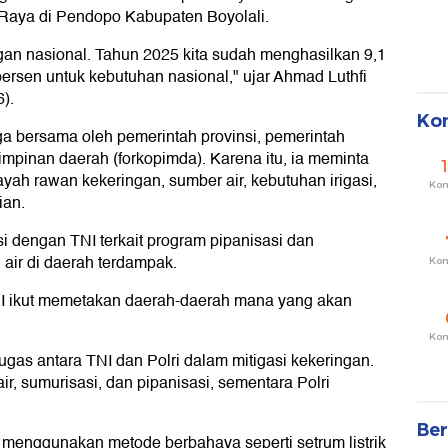
aya di Pendopo Kabupaten Boyolali.
an nasional. Tahun 2025 kita sudah menghasilkan 9,1
6 persen untuk kebutuhan nasional," ujar Ahmad Luthfi
).
Ko
aga bersama oleh pemerintah provinsi, pemerintah
impinan daerah (forkopimda). Karena itu, ia meminta
ah rawan kekeringan, sumber air, kebutuhan irigasi,
Ko
ian.
i dengan TNI terkait program pipanisasi dan
air di daerah terdampak.
Ko
TNI ikut memetakan daerah-daerah mana yang akan
Ko
ugas antara TNI dan Polri dalam mitigasi kekeringan.
 sumurisasi, dan pipanisasi, sementara Polri
Ber
k menggunakan metode berbahaya seperti setrum listrik