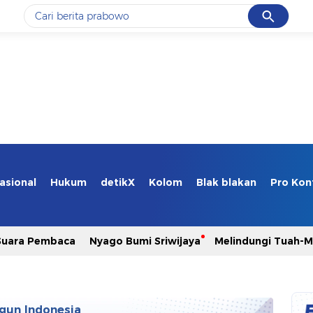
Cancel
Yang sedang ramai dicari
#1
data live draw sgp
#2
kebakaran
#3
prabowo
#4
iran
#5
gempa hari ini
asional
Hukum
detikX
Kolom
Blak blakan
Pro Kon
Promoted
Suara Pembaca
Nyago Bumi Sriwijaya
Melindungi Tuah-
Terakhir yang dicari
Loading...
gun Indonesia