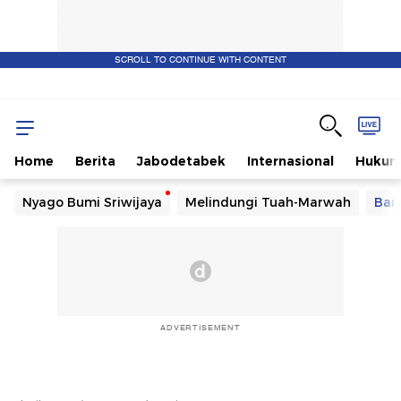
SCROLL TO CONTINUE WITH CONTENT
Home
Berita
Jabodetabek
Internasional
Huku
Nyago Bumi Sriwijaya
Melindungi Tuah-Marwah
Ban
ADVERTISEMENT