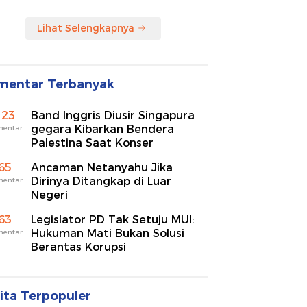
Lihat Selengkapnya
mentar Terbanyak
123
Band Inggris Diusir Singapura
gegara Kibarkan Bendera
mentar
Palestina Saat Konser
65
Ancaman Netanyahu Jika
Dirinya Ditangkap di Luar
mentar
Negeri
63
Legislator PD Tak Setuju MUI:
Hukuman Mati Bukan Solusi
mentar
Berantas Korupsi
ita Terpopuler