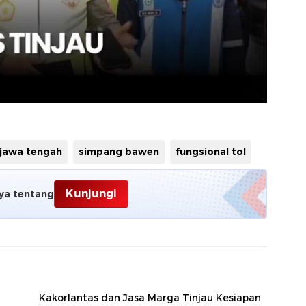
jawa tengah
simpang bawen
fungsional tol
Kunjungi
ya tentang
Kakorlantas dan Jasa Marga Tinjau Kesiapan