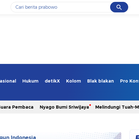
Cancel
Yang sedang ramai dicari
#1
data live draw sgp
#2
piala presiden 2026
#3
prabowo
#4
iran
#5
gempa hari ini
asional
Hukum
detikX
Kolom
Blak blakan
Pro Kon
Promoted
Suara Pembaca
Nyago Bumi Sriwijaya
Melindungi Tuah-
Terakhir yang dicari
Loading...
gun Indonesia