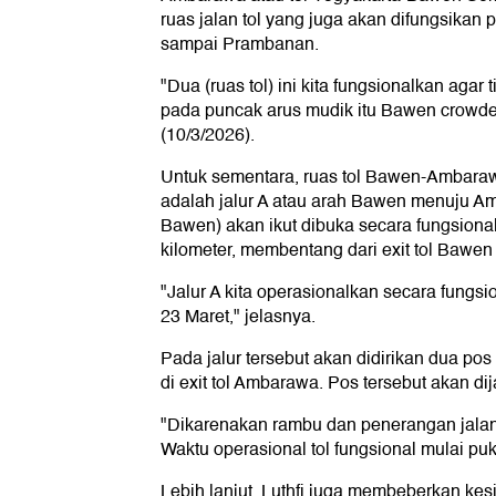
ruas jalan tol yang juga akan difungsikan 
sampai Prambanan.
"Dua (ruas tol) ini kita fungsionalkan agar
pada puncak arus mudik itu Bawen crowded 
(10/3/2026).
Untuk sementara, ruas tol Bawen-Ambaraw
adalah jalur A atau arah Bawen menuju Amb
Bawen) akan ikut dibuka secara fungsional.
kilometer, membentang dari exit tol Bawen
"Jalur A kita operasionalkan secara fungsi
23 Maret," jelasnya.
Pada jalur tersebut akan didirikan dua po
di exit tol Ambarawa. Pos tersebut akan d
"Dikarenakan rambu dan penerangan jalan 
Waktu operasional tol fungsional mulai pu
Lebih lanjut, Luthfi juga membeberkan kes