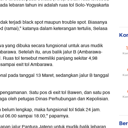
pada lebaran tahun ini adalah ruas tol Solo-Yogyakarta
 tidak terjadi black spot maupun trouble spot. Biasanya
(ramai)," katanya dalam keterangan tertulis, Selasa
Ko
a yang dibuka secara fungsional untuk arus mudik
arawa. Setelah itu, arus balik jalur B (Ambarawa-
Ko
 Ruas tol tersebut memiliki panjang sekitar 4,98
 sampai exit tol Ambarawa.
onal pada tanggal 13 Maret, sedangkan jalur B tanggal
Ko
s pengamanan. Satu pos di exit tol Bawen, dan satu pos
Ko
ijaga oleh petugas Dinas Perhubungan dan Kepolisian.
belum lengkap, maka fungsional tol tidak 24 jam.
kul 06.00 sampai 18.00," paparnya.
Ber
iapan jalur Pantura Jateng untuk mudik-balik lebaran