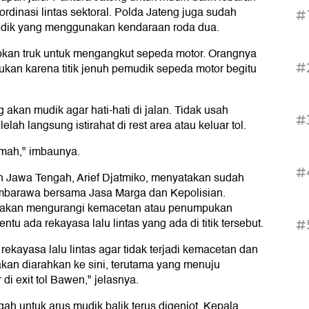
dinasi lintas sektoral. Polda Jateng juga sudah
#
udik yang menggunakan kendaraan roda dua.
apkan truk untuk mengangkut sepeda motor. Orangnya
#
kukan karena titik jenuh pemudik sepeda motor begitu
kan mudik agar hati-hati di jalan. Tidak usah
#
lah langsung istirahat di rest area atau keluar tol.
umah," imbaunya.
#
n Jawa Tengah, Arief Djatmiko, menyatakan sudah
mbarawa bersama Jasa Marga dan Kepolisian.
t akan mengurangi kemacetan atau penumpukan
tu ada rekayasa lalu lintas yang ada di titik tersebut.
#
 rekayasa lalu lintas agar tidak terjadi kemacetan dan
an diarahkan ke sini, terutama yang menuju
di exit tol Bawen," jelasnya.
ah untuk arus mudik balik terus digenjot. Kepala