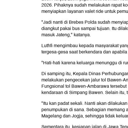
2026. Pihaknya sudah melakukan rapat koor
menyiapkan layanan valet ride untuk pem
"Jadi nanti di Brebes Polda sudah menyi
diangkut pakai bus sampai tujuan. Itu dila
masuk Jateng," katanya.
Luthfi mengimbau kepada masyarakat yang a
tergesa-gesa saat berkendara dan apabila le
"Hati-hati karena keluarga menunggu di r
Di samping itu, Kepala Dinas Perhubunga
melakukan pengecekan jalur tol Bawen-A
Fungsional tol Bawen-Ambarawa tersebu
kendaraan di Simpang Bawen. Selain itu, ten
"Itu kan padat sekali. Nanti akan dilakukan
penumpukan di sana. Sebagian memang ak
Magelang dan Jogja, sehingga tidak keluar 
Sementara itu, kesiapan jalan di Jawa Teng