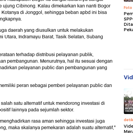
ke ujung Cibinong. Kalau dimekarkan kan nanti Bogor
Foto
u Kotanya di Jonggol, sehingga beban apbd ini bisa
Pem
ungkapnya.
SPP
Dit
juga daerah yang diusulkan untuk melakukan
Peka
i Utara, Indramayu Barat, Tasik Selatan, Subang
taan terhadap distribusi pelayanan publik,
an pembangunan. Menurutnya, hal itu sesuai dengan
hadirkan pelayanan public dan pembangunan yang
Vi
memiliki peran sebagai pemberi pelayanan public dan
alah satu alternatif untuk mendorong investasi di
sitif lainnya pada sejumlah sektor.
 menghadirkan rasa aman sehingga investasi juga
deti
Vide
g, maka skalanya pemekaran adalah suatu alternatif,"
Mer