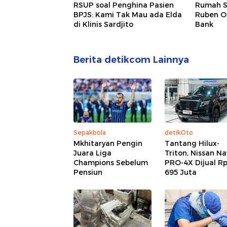
RSUP soal Penghina Pasien
Rumah S
BPJS: Kami Tak Mau ada Elda
Ruben O
di Klinis Sardjito
Bank
Berita detikcom Lainnya
Sepakbola
detikOto
Mkhitaryan Pengin
Tantang Hilux-
Juara Liga
Triton, Nissan N
Champions Sebelum
PRO-4X Dijual R
Pensiun
695 Juta