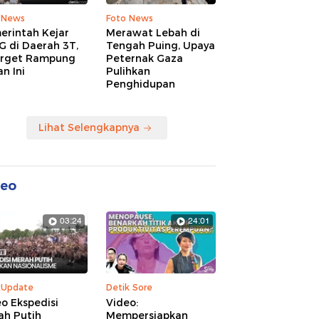
 News
Foto News
erintah Kejar
Merawat Lebah di
G di Daerah 3T,
Tengah Puing, Upaya
arget Rampung
Peternak Gaza
n Ini
Pulihkan
Penghidupan
Lihat Selengkapnya
deo
03:24
24:01
kUpdate
Detik Sore
o Ekspedisi
Video:
ah Putih
Mempersiapkan