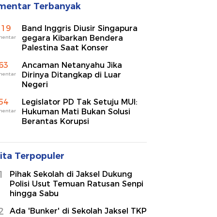
mentar Terbanyak
119
Band Inggris Diusir Singapura
gegara Kibarkan Bendera
mentar
Palestina Saat Konser
63
Ancaman Netanyahu Jika
Dirinya Ditangkap di Luar
mentar
Negeri
54
Legislator PD Tak Setuju MUI:
Hukuman Mati Bukan Solusi
mentar
Berantas Korupsi
ita Terpopuler
1
Pihak Sekolah di Jaksel Dukung
Polisi Usut Temuan Ratusan Senpi
hingga Sabu
2
Ada 'Bunker' di Sekolah Jaksel TKP