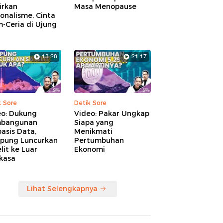
irkan
Masa Menopause
onalisme, Cinta
-Ceria di Ujung
13:28
21:17
k Sore
Detik Sore
eo: Dukung
Video: Pakar Ungkap
bangunan
Siapa yang
asis Data,
Menikmati
pung Luncurkan
Pertumbuhan
lit ke Luar
Ekonomi
kasa
Lihat Selengkapnya