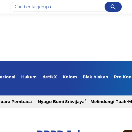
Cancel
Yang sedang ramai dicari
#1
gempa hari ini
#2
gempa
#3
prabowo
#4
iran
#5
demo
asional
Hukum
detikX
Kolom
Blak blakan
Pro Kon
Promoted
Suara Pembaca
Nyago Bumi Sriwijaya
Melindungi Tuah-
Terakhir yang dicari
Loading...