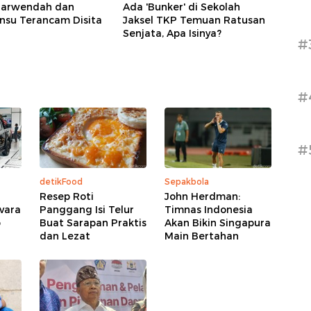
arwendah dan
Ada 'Bunker' di Sekolah
nsu Terancam Disita
Jaksel TKP Temuan Ratusan
Senjata, Apa Isinya?
#
#
#
detikFood
Sepakbola
Resep Roti
John Herdman:
avara
Panggang Isi Telur
Timnas Indonesia
p
Buat Sarapan Praktis
Akan Bikin Singapura
dan Lezat
Main Bertahan