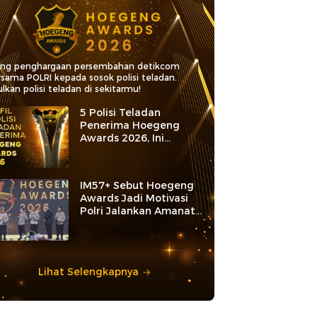
ang penghargaan persembahan detikcom
rsama POLRI kepada sosok polisi teladan.
lkan polisi teladan di sekitarmu!
5 Polisi Teladan
Penerima Hoegeng
Awards 2026, Ini
Kategori dan Kiprahnya
IM57+ Sebut Hoegeng
Awards Jadi Motivasi
Polri Jalankan Amanat
Konstitusi
Lihat Selengkapnya