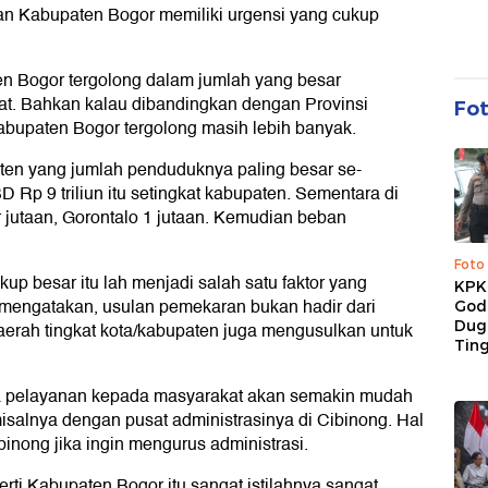
an Kabupaten Bogor memiliki urgensi yang cukup
en Bogor tergolong dalam jumlah yang besar
at. Bahkan kalau dibandingkan dengan Provinsi
Fo
bupaten Bogor tergolong masih lebih banyak.
ten yang jumlah penduduknya paling besar se-
 Rp 9 triliun itu setingkat kabupaten. Sementara di
r jutaan, Gorontalo 1 jutaan. Kemudian beban
Foto
p besar itu lah menjadi salah satu faktor yang
KPK 
mengatakan, usulan pemekaran bukan hadir dari
God
Duga
erah tingkat kota/kabupaten juga mengusulkan untuk
Tin
 pelayanan kepada masyarakat akan semakin mudah
salnya dengan pusat administrasinya di Cibinong. Hal
ibinong jika ingin mengurus administrasi.
erti Kabupaten Bogor itu sangat istilahnya sangat