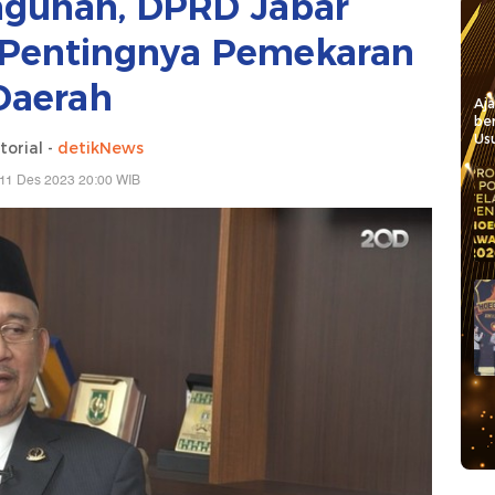
gunan, DPRD Jabar
 Pentingnya Pemekaran
Daerah
Aj
be
Usu
torial -
detikNews
 11 Des 2023 20:00 WIB