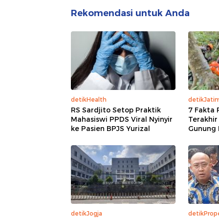
Rekomendasi untuk Anda
detikHealth
detikJati
RS Sardjito Setop Praktik
7 Fakta 
Mahasiswi PPDS Viral Nyinyir
Terakhir
ke Pasien BPJS Yurizal
Gunung 
detikJogja
detikPrope