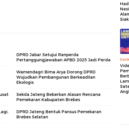
Had
Nasi
Alam
Siak
DPRD Jabar Setujui Ranperda
Deti
Pertanggungjawaban APBD 2025 Jadi Perda
Vid
Pem
Wamendagri Bima Arya Dorong DPRD
Berb
Wujudkan Pembangunan Berkeadilan
Lam
Ekologis
Sate
Ang
usat
Sekda Jateng Beberkan Alasan Rencana
Pemekaran Kabupaten Brebes
agi,
DPRD Jateng Bentuk Pansus Pemekaran
Brebes Selatan