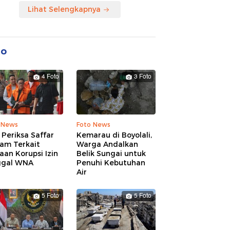
Lihat Selengkapnya
to
4 Foto
3 Foto
 News
Foto News
Periksa Saffar
Kemarau di Boyolali,
am Terkait
Warga Andalkan
an Korupsi Izin
Belik Sungai untuk
ggal WNA
Penuhi Kebutuhan
Air
5 Foto
5 Foto