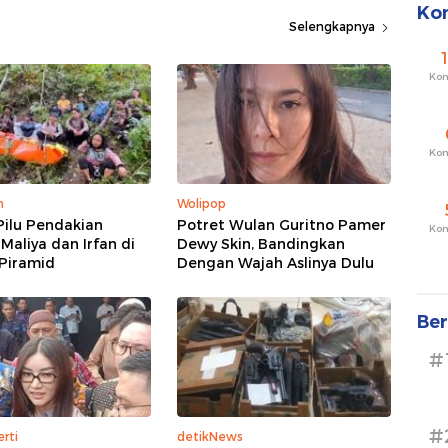
Ko
Selengkapnya
Ko
Ko
m
Wolipop
Pilu Pendakian
Potret Wulan Guritno Pamer
Ko
 Maliya dan Irfan di
Dewy Skin, Bandingkan
Piramid
Dengan Wajah Aslinya Dulu
Ber
#
#
rti
detikNews