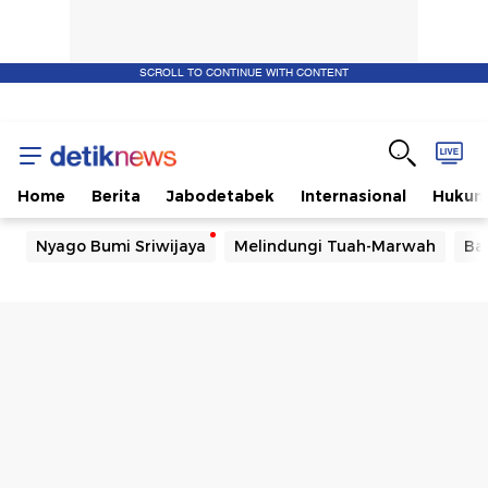
SCROLL TO CONTINUE WITH CONTENT
Home
Berita
Jabodetabek
Internasional
Huku
Nyago Bumi Sriwijaya
Melindungi Tuah-Marwah
Ba