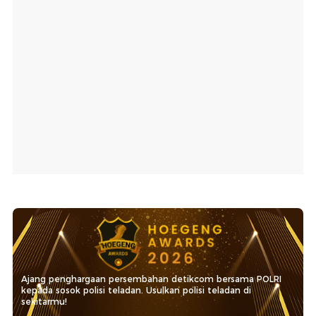
Ajang penghargaan persembahan detikcom bersama POLRI
kepada sosok polisi teladan. Usulkan polisi teladan di
sekitarmu!