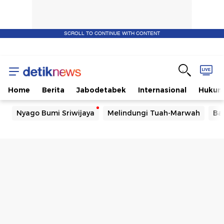
SCROLL TO CONTINUE WITH CONTENT
Home
Berita
Jabodetabek
Internasional
Huku
Nyago Bumi Sriwijaya
Melindungi Tuah-Marwah
Ba